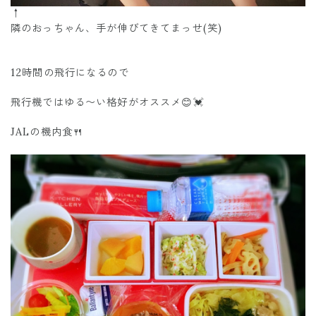
↑
隣のおっちゃん、手が伸びてきてまっせ(笑)
12時間の飛行になるので
飛行機ではゆる〜い格好がオススメ😊💓
JALの機内食🍴