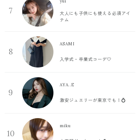
yui
7
大人にも子供にも使える必須アイ
テム
ASAMI
8
入学式・卒業式コーデ🤍
AYA..E
9
激安ジュエリーが東京でも！💍
miku
10