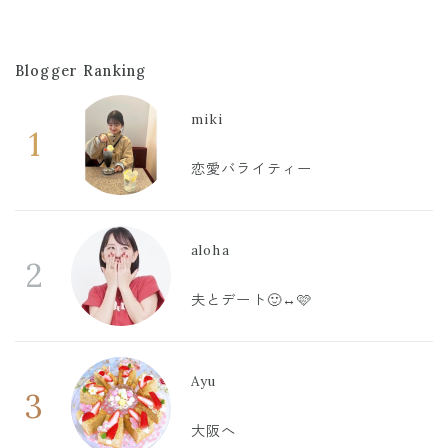
Blogger Ranking
miki
1
恋愛バライティー
aloha
2
夫とデート🙂‍↔️🩷
Ayu
3
大阪へ