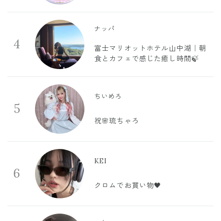
ナッパ
4
富士マリオットホテル山中湖｜朝
食とカフェで感じた癒し時間🍃
ちいめろ
5
祝🌸琉ちゃろ
KEI
6
クロムでお買い物🖤