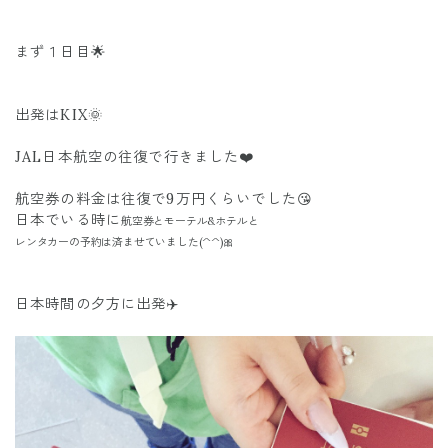
まず１日目🌟
出発はKIX🌞
JAL日本航空の往復で行きました❤️
航空券の料金は往復で9万円くらいでした😘
日本でいる時に
航空券とモーテル&ホテル
と
レンタカーの予約は済ませていました(^^)🎀
日本時間の夕方に出発✈️