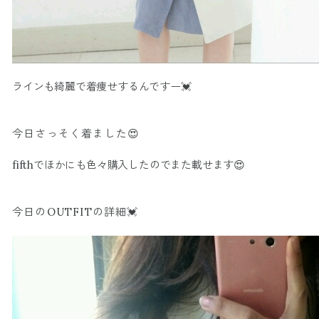
ラインも綺麗で着痩せするんですー💓
今日さっそく着ました😍
fifthでほかにも色々購入したのでまた載せます😍
今日のOUTFITの詳細💓