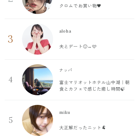
クロムでお買い物🖤
aloha
3
夫とデート🙂‍↔️🩷
ナッパ
4
富士マリオットホテル山中湖｜朝
食とカフェで感じた癒し時間🍃
miku
5
大正解だったニット🐏