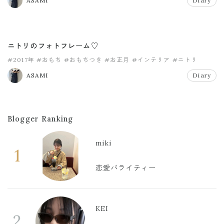
ASAMI
Diary
ニトリのフォトフレーム♡
#2017年
#おもち
#おもちつき
#お正月
#インテリア
#ニトリ
ASAMI
Diary
Blogger Ranking
miki
1
恋愛バライティー
KEI
2