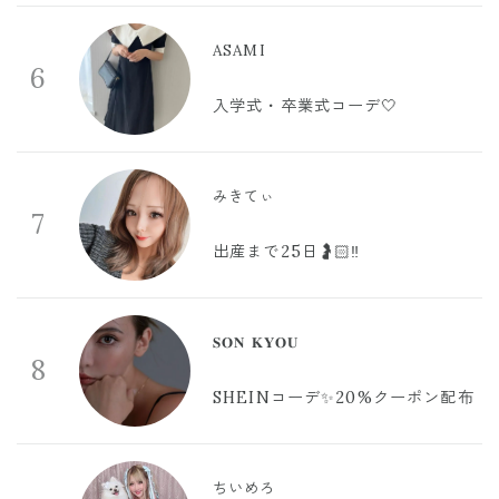
ASAMI
6
入学式・卒業式コーデ🤍
みきてぃ
7
出産まで25日🤰🏻‼️
𝐒𝐎𝐍 𝐊𝐘𝐎𝐔
8
SHEINコーデ✨20%クーポン配布
ちいめろ