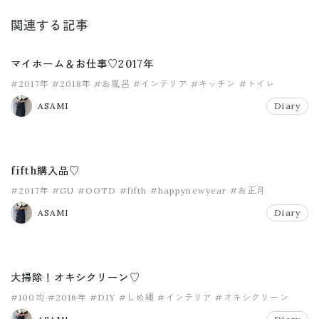
関連する記事
マイホーム＆お仕事♡2017年
#2017年
#2018年
#お風呂
#インテリア
#キッチン
#トイレ
ASAMI
Diary
fifth購入品♡
#2017年
#GU
#OOTD
#fifth
#happynewyear
#お正月
ASAMI
Diary
大掃除！オキシクリーン♡
#100均
#2016年
#DIY
#しめ縄
#インテリア
#オキシクリーン