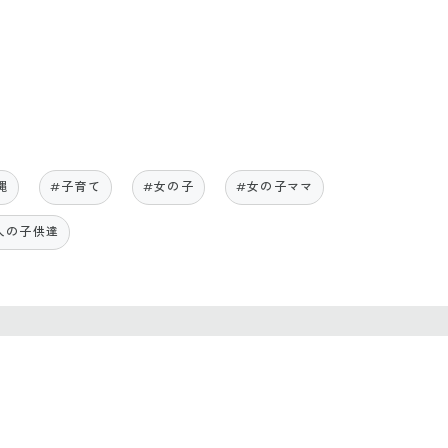
縄
#子育て
#女の子
#女の子ママ
人の子供達