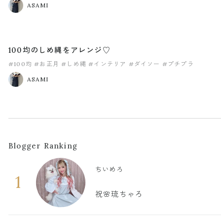
ASAMI
100均のしめ縄をアレンジ♡
#100均
#お正月
#しめ縄
#インテリア
#ダイソー
#プチプラ
ASAMI
Blogger Ranking
ちいめろ
1
祝🌸琉ちゃろ