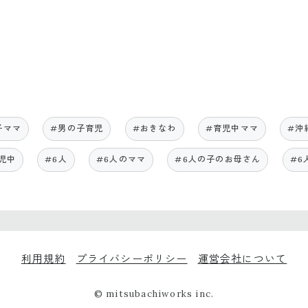
子ママ
#男の子育児
#おきなわ
#育児中ママ
#沖
児中
#6人
#6人のママ
#6人の子のお母さん
#6
利用規約
プライバシーポリシー
運営会社について
© mitsubachiworks inc.