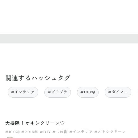
関連するハッシュタグ
#インテリア
#プチプラ
#100均
#ダイソー
大掃除！オキシクリーン♡
#100均
#2016年
#DIY
#しめ縄
#インテリア
#オキシクリーン