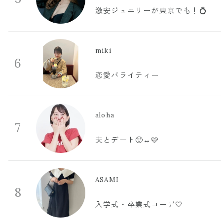
激安ジュエリーが東京でも！💍
miki
6
恋愛バライティー
aloha
7
夫とデート🙂‍↔️🩷
ASAMI
8
入学式・卒業式コーデ🤍