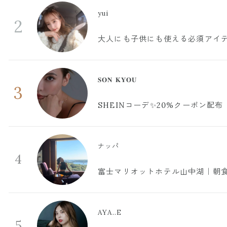
yui
2
大人にも子供にも使える必須アイ
𝐒𝐎𝐍 𝐊𝐘𝐎𝐔
3
SHEINコーデ✨20%クーポン配布
ナッパ
4
富士マリオットホテル山中湖｜朝食
AYA..E
5