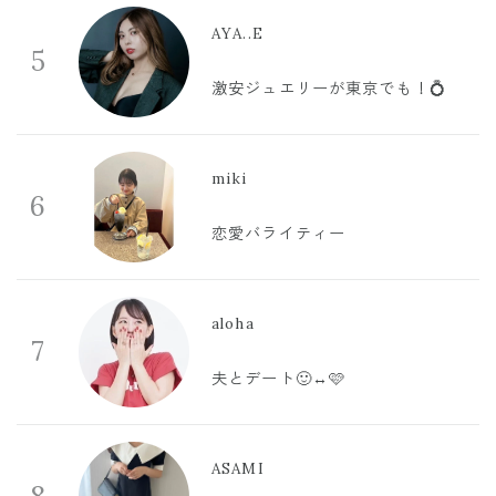
AYA..E
5
激安ジュエリーが東京でも！💍
miki
6
恋愛バライティー
aloha
7
夫とデート🙂‍↔️🩷
ASAMI