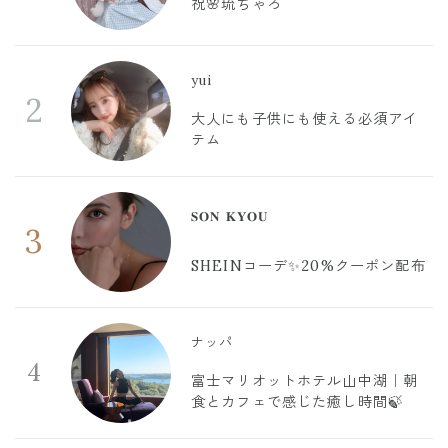
祝🌸琉ちゃろ
yui
2
大人にも子供にも使える必須アイ
テム
𝐒𝐎𝐍 𝐊𝐘𝐎𝐔
3
SHEINコーデ✨20%クーポン配布
ナッパ
4
富士マリオットホテル山中湖｜朝
食とカフェで感じた癒し時間🍃