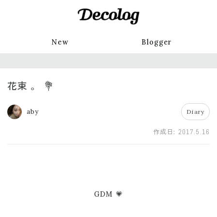
New
Blogger
花束 。 💐
aby
Diary
作成日:
2017.5.16
GDM 💗