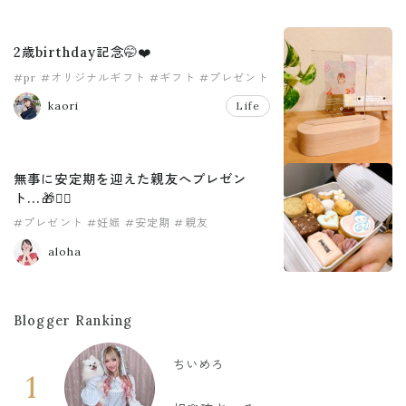
2歳birthday記念🤭❤️
#pr
#オリジナルギフト
#ギフト
#プレゼント
#敬老の日
#誕生日
kaori
Life
無事に安定期を迎えた親友へプレゼン
ト...🎁❤️‍🔥
#プレゼント
#妊娠
#安定期
#親友
aloha
Blogger Ranking
ちいめろ
1