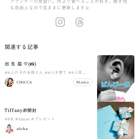
プランナーの見習い。何より食べることが好き。飽き性
な自由人なので気ままに更新します☺
https://www.i
https://ww
関連する記事
出 生 届 💛(📸)
#6人の子のお母さん
#6人子育て
#6人目
#ドキドキ
#プレゼント
#出生届
CHICCA
Mama
Tiffany🎁開封
#PR
#Xmas
#プレゼント
aloha