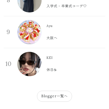
8
入学式・卒業式コーデ🤍
Ayu
9
大阪へ
KEI
10
休日☕️
Blogger一覧へ