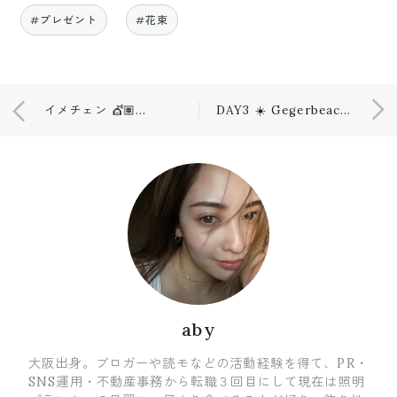
#プレゼント
#花束
イメチェン 💇🏽✨外国人風
DAY3 ☀️ Gegerbeach ⛱
aby
大阪出身。ブロガーや読モなどの活動経験を得て、PR・
SNS運用・不動産事務から転職３回目にして現在は照明