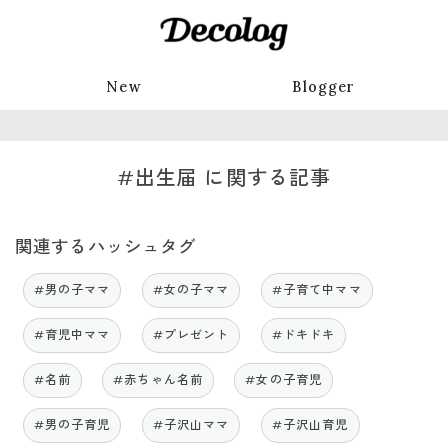
New
Blogger
#出生届 に関する記事
関連するハッシュタグ
#男の子ママ
#女の子ママ
#子育て中ママ
#育児中ママ
#プレゼント
#ドキドキ
#名前
#赤ちゃん名前
#女の子育児
#男の子育児
#子沢山ママ
#子沢山育児