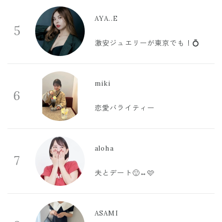
AYA..E
5
激安ジュエリーが東京でも！💍
miki
6
恋愛バライティー
aloha
7
夫とデート🙂‍↔️🩷
ASAMI