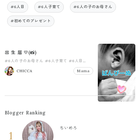
#6人目
#6人子育て
#6人の子のお母さん
#初めてのプレゼント
出 生 届 💛(📸)
#6人の子のお母さん
#6人子育て
#6人目
#ドキドキ
#プレゼント
#出生届
CHICCA
Mama
Blogger Ranking
ちいめろ
1