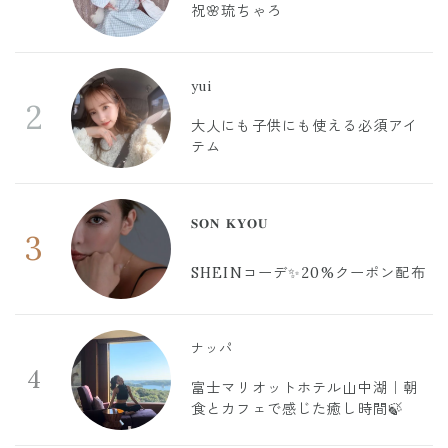
祝🌸琉ちゃろ
yui
2
大人にも子供にも使える必須アイ
テム
𝐒𝐎𝐍 𝐊𝐘𝐎𝐔
3
SHEINコーデ✨20%クーポン配布
ナッパ
4
富士マリオットホテル山中湖｜朝
食とカフェで感じた癒し時間🍃