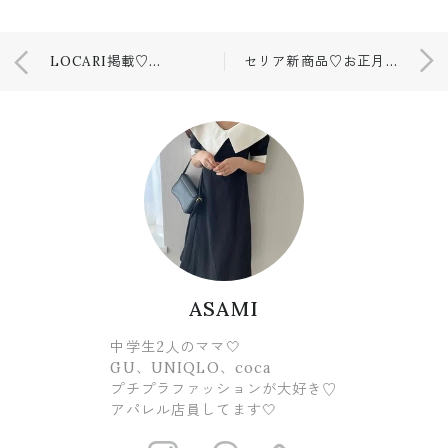
LOCARI掲載♡ユニクロ&GUのチェック柄アイテム 大全集
セリア新商品♡お正月アイテム購入品♡
ASAMI
中学生2人のママ🤍
GU、UNIQLO、coca
プチプラファッションが大好き♡
アパレル店員してます🤍