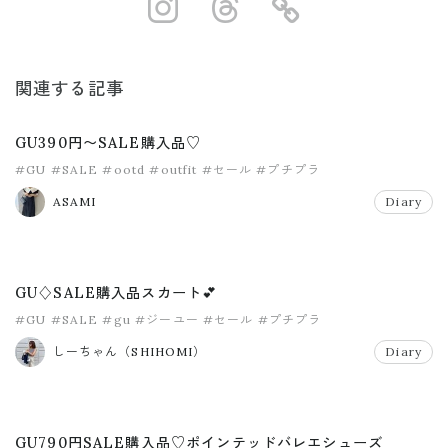
https://www.ins
https://www.
https://
関連する記事
GU390円〜SALE購入品♡
#GU
#SALE
#ootd
#outfit
#セール
#プチプラ
ASAMI
Diary
GU♢SALE購入品スカート💕
#GU
#SALE
#gu
#ジーユー
#セール
#プチプラ
しーちゃん（SHIHOMI）
Diary
GU790円SALE購入品♡ポインテッドバレエシューズ