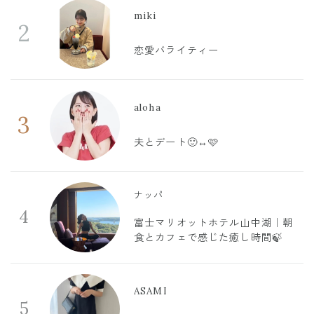
miki
2
恋愛バライティー
aloha
3
夫とデート🙂‍↔️🩷
ナッパ
4
富士マリオットホテル山中湖｜朝
食とカフェで感じた癒し時間🍃
ASAMI
5