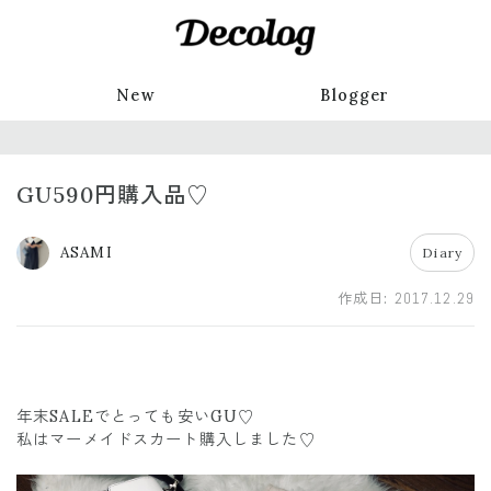
New
Blogger
GU590円購入品♡
ASAMI
Diary
作成日:
2017.12.29
年末SALEでとっても安いGU♡
私はマーメイドスカート購入しました♡