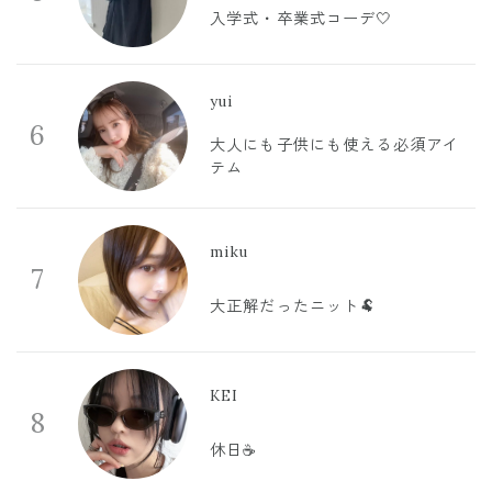
入学式・卒業式コーデ🤍
yui
6
大人にも子供にも使える必須アイ
テム
miku
7
大正解だったニット🐏
KEI
8
休日☕️