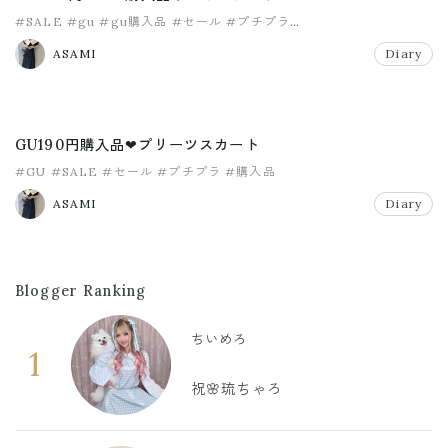
#SALE
#gu
#gu購入品
#セール
#プチプラ
#ポインテッドバレエシューズ
ASAMI
Diary
GU190円購入品❤プリーツスカート
#GU
#SALE
#セール
#プチプラ
#購入品
ASAMI
Diary
Blogger Ranking
ちいめろ
1
祝🌸琉ちゃろ