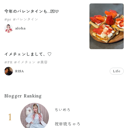
今年のバレンタインも..💌🩷
#pr
#バレンタイン
aloha
イメチェンしまして、♡
#PR
#イメチェン
#美容
RISA
Life
Blogger Ranking
ちいめろ
1
祝🌸琉ちゃろ