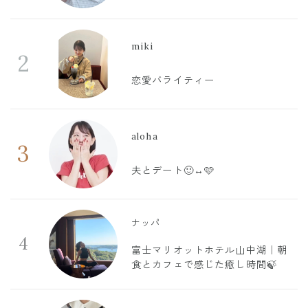
miki
2
恋愛バライティー
aloha
3
夫とデート🙂‍↔️🩷
ナッパ
4
富士マリオットホテル山中湖｜朝
食とカフェで感じた癒し時間🍃