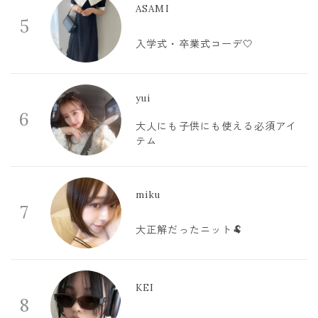
ASAMI
5
入学式・卒業式コーデ🤍
yui
6
大人にも子供にも使える必須アイ
テム
miku
7
大正解だったニット🐏
KEI
8