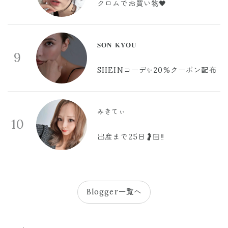
クロムでお買い物🖤
𝐒𝐎𝐍 𝐊𝐘𝐎𝐔
9
SHEINコーデ✨20%クーポン配布
みきてぃ
10
出産まで25日🤰🏻‼️
Blogger一覧へ