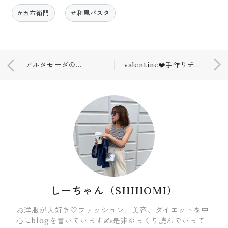
#五右衛門
#和風パスタ
アルタモーダのボディミスト💄😊
valentine❤️手作りチョコ🍫
しーちゃん（SHIHOMI）
お洋服が大好き🤍ファッション、美容、ダイエットを中
心にblogを書いています✍️是非ゆっくり読んでいって