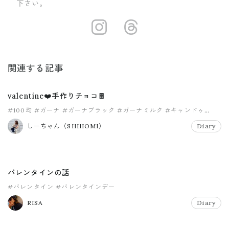
下さい。
https://insta
https://ww
関連する記事
valentine❤️手作りチョコ🍫
#100均
#ガーナ
#ガーナブラック
#ガーナミルク
#キャンドゥ
#チョコレート
しーちゃん（SHIHOMI）
Diary
バレンタインの話
#バレンタイン
#バレンタインデー
RISA
Diary