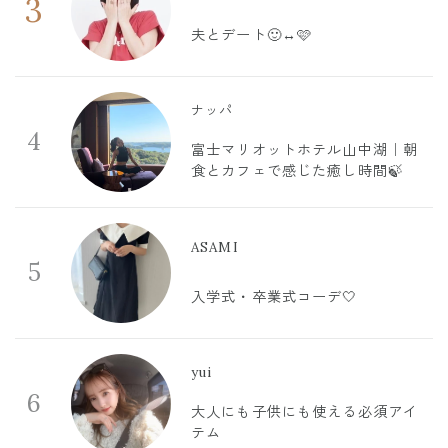
3
夫とデート🙂‍↔️🩷
ナッパ
4
富士マリオットホテル山中湖｜朝
食とカフェで感じた癒し時間🍃
ASAMI
5
入学式・卒業式コーデ🤍
yui
6
大人にも子供にも使える必須アイ
テム