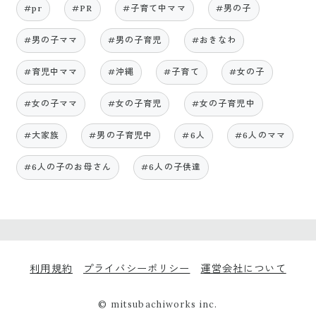
#pr
#PR
#子育て中ママ
#男の子
#男の子ママ
#男の子育児
#おきなわ
#育児中ママ
#沖縄
#子育て
#女の子
#女の子ママ
#女の子育児
#女の子育児中
#大家族
#男の子育児中
#6人
#6人のママ
#6人の子のお母さん
#6人の子供達
利用規約
プライバシーポリシー
運営会社について
© mitsubachiworks inc.