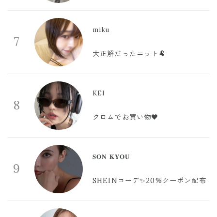
miku
7
大正解だったニット🐏
KEI
8
クロムでお買い物🖤
𝐒𝐎𝐍 𝐊𝐘𝐎𝐔
9
SHEINコーデ✨20%クーポン配布