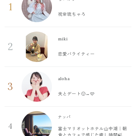
1
祝🌸琉ちゃろ
miki
2
恋愛バライティー
aloha
3
夫とデート🙂‍↔️🩷
ナッパ
4
富士マリオットホテル山中湖｜朝
食とカフェで感じた癒し時間🍃