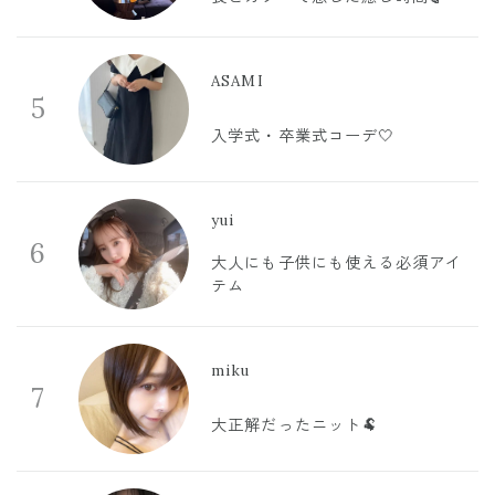
ASAMI
5
入学式・卒業式コーデ🤍
yui
6
大人にも子供にも使える必須アイ
テム
miku
7
大正解だったニット🐏