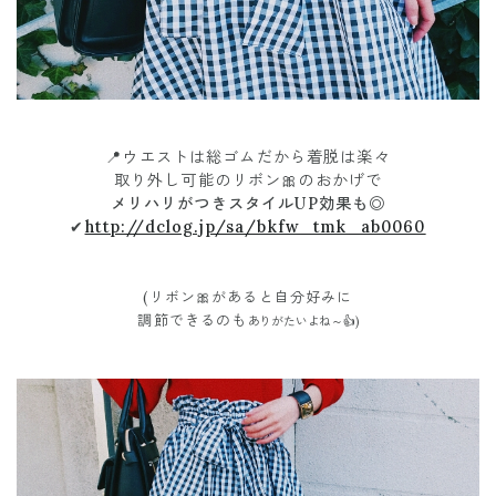
📍
ウエストは総ゴムだから着脱は楽々
取り外し可能のリボン🎀のおかげで
メリハリがつきスタイルUP効果も◎
✔
http://dclog.jp/sa/bkfw_tmk_ab0060
(リボン🎀があると自分好みに
調節できるのも
ありがたいよね～👍)