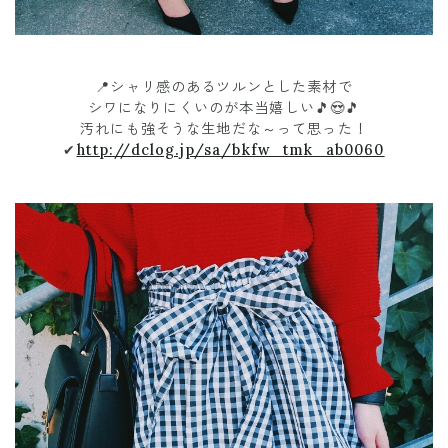
📍シャリ感のあるツルンとした素材で
シワになりにくいのが本当嬉しい🎵😍🎵
汚れにも強そうな生地だな～って思った！
✔
http://dclog.jp/sa/bkfw_tmk_ab0060