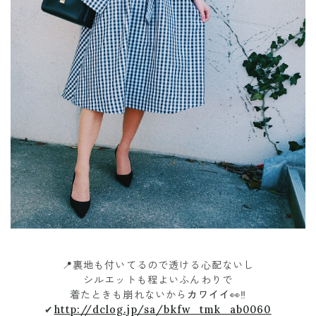
📍裏地も付いてるので透ける心配ないし
シルエットも程よいふんわりで
着たときも崩れないから
カワイイ👀‼
✔
http://dclog.jp/sa/bkfw_tmk_ab0060