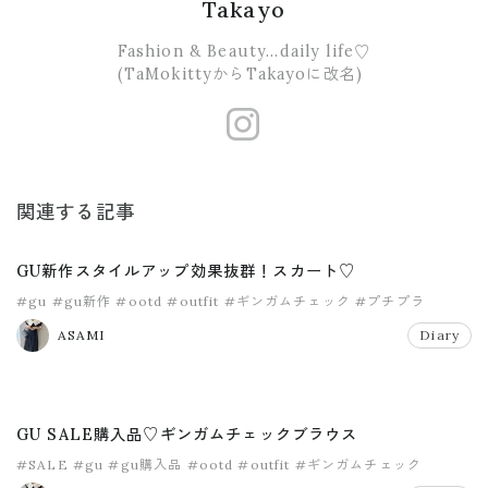
Takayo
Fashion & Beauty...daily life♡
(TaMokittyからTakayoに改名)
https://www.
関連する記事
GU新作スタイルアップ効果抜群！スカート♡
#gu
#gu新作
#ootd
#outfit
#ギンガムチェック
#プチプラ
ASAMI
Diary
GU SALE購入品♡ギンガムチェックブラウス
#SALE
#gu
#gu購入品
#ootd
#outfit
#ギンガムチェック