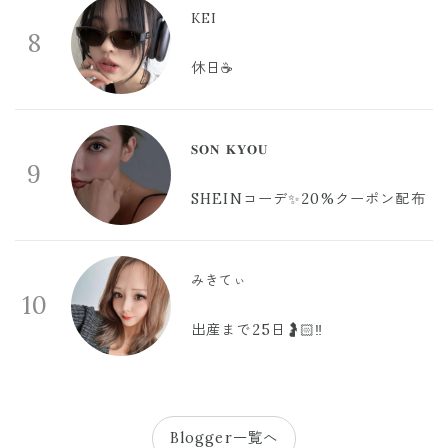
KEI
8
休日☕️
𝐒𝐎𝐍 𝐊𝐘𝐎𝐔
9
SHEINコーデ✨20%クーポン配布
みきてぃ
10
出産まで25日🤰🏻‼️
Blogger一覧へ