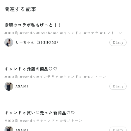
関連する記事
話題のコラボ私もげっと！！
#100均
#cando
#lovehome
#キャンドゥ
#マナラ
#モノトーン
しーちゃん（SHIHOMI）
Diary
キャンドゥ話題の商品🤍🤍
#100均
#cando
#インテリア
#キャンドゥ
#モノトーン
ASAMI
Diary
キャンドゥ買いに走った新商品🤍🤍
#100均
#cando
#キャンドゥ
#モノトーン
ASAMI
Diary