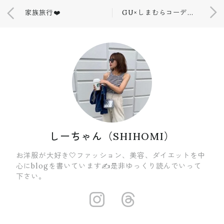
家族旅行❤️
GU×しまむらコーデ❤️👏
しーちゃん（SHIHOMI）
お洋服が大好き🤍ファッション、美容、ダイエットを中
心にblogを書いています✍️是非ゆっくり読んでいって
下さい。
https://insta
https://ww