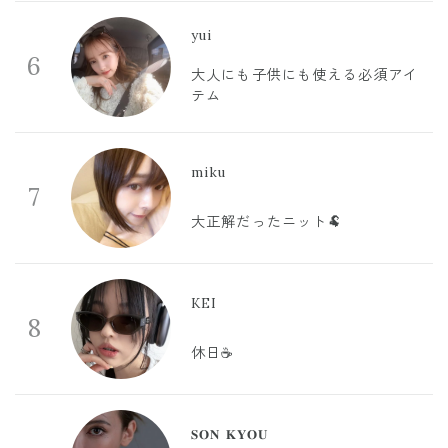
yui
6
大人にも子供にも使える必須アイ
テム
miku
7
大正解だったニット🐏
KEI
8
休日☕️
𝐒𝐎𝐍 𝐊𝐘𝐎𝐔