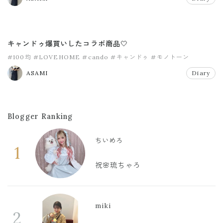
キャンドゥ爆買いしたコラボ商品🤍
#100均
#LOVEHOME
#cando
#キャンドゥ
#モノトーン
ASAMI
Diary
Blogger Ranking
ちいめろ
1
祝🌸琉ちゃろ
miki
2