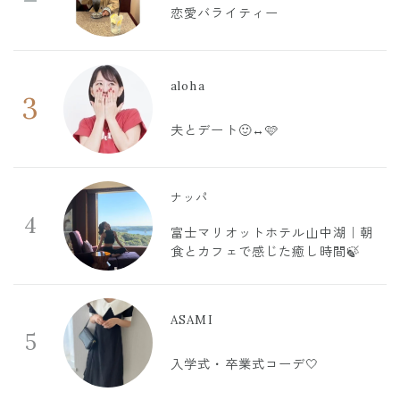
恋愛バライティー
aloha
3
夫とデート🙂‍↔️🩷
ナッパ
4
富士マリオットホテル山中湖｜朝
食とカフェで感じた癒し時間🍃
ASAMI
5
入学式・卒業式コーデ🤍