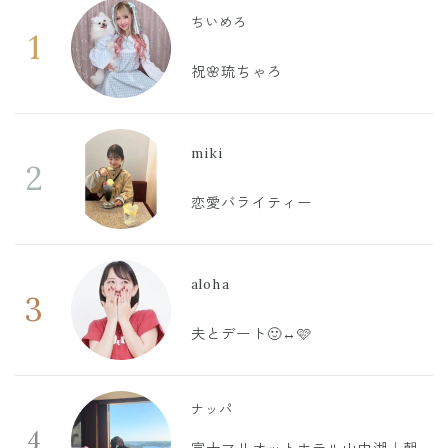
ちいめろ
1
祝🌸琉ちゃろ
miki
2
恋愛バライティー
aloha
3
夫とデート🙂‍↔️🩷
ナッパ
4