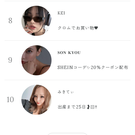
KEI
8
クロムでお買い物🖤
𝐒𝐎𝐍 𝐊𝐘𝐎𝐔
9
SHEINコーデ✨20%クーポン配布
みきてぃ
10
出産まで25日🤰🏻‼️