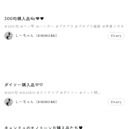
300均購入品👓🧡🖤
#300均
#べっ甲
#ハンガー
#プチプラ
#プチプラ雑貨
#伊達メガネ
しーちゃん（SHIHOMI）
Diary
ダイソー購入品💜💛
#100均
#DAISO
#ストライプ
#ダイソー
#ドット柄
#フォトアルバム
しーちゃん（SHIHOMI）
Diary
キャンドゥのモノトーンな購入品たち♥︎