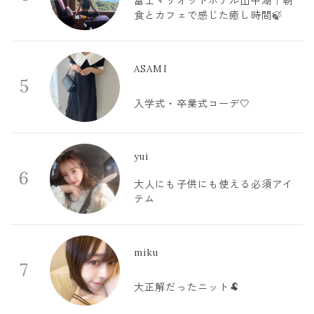
富士マリオットホテル山中湖｜朝
食とカフェで感じた癒し時間🍃
ASAMI
5
入学式・卒業式コーデ🤍
yui
6
大人にも子供にも使える必須アイ
テム
miku
7
大正解だったニット🐏