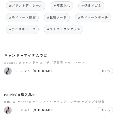
#プリントデコシール
#写真入れ
#伊達メガネ
#モノトーン雑貨
#化粧ポーチ
#モノトーンポーチ
#アイスキューブ
#プチプラサングラス
キャンドゥアイテムで👏
#cando
#キャンドゥ
#プチプラ雑貨
#モノトーン
しーちゃん（SHIHOMI）
Diary
can☆do購入品✨
#100均
#cando
#キャンドゥ
#バッグコンテナ
#プチプラ雑貨
しーちゃん（SHIHOMI）
Diary