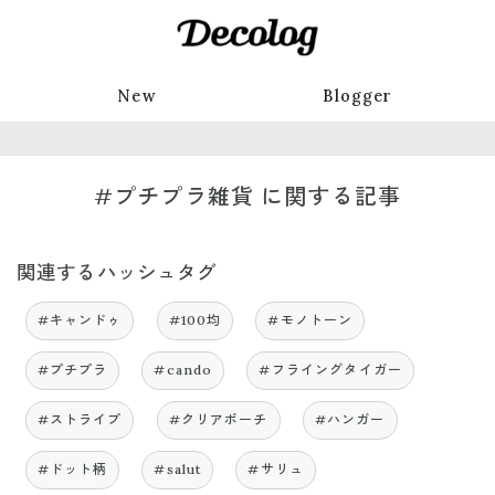
New
Blogger
#プチプラ雑貨 に関する記事
関連するハッシュタグ
#キャンドゥ
#100均
#モノトーン
#プチプラ
#cando
#フライングタイガー
#ストライプ
#クリアポーチ
#ハンガー
#ドット柄
#salut
#サリュ