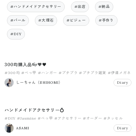
#ハンドメイドアクセサリー
#出店
#納品
#パール
#大理石
#ビジュー
#手作り
#DIY
300均購入品👓🧡🖤
#300均
#べっ甲
#ハンガー
#プチプラ
#プチプラ雑貨
#伊達メガネ
しーちゃん（SHIHOMI）
Diary
ハンドメイドアクセサリー💍
#DIY
#Jasmine
#べっ甲
#アクセサリー
#オーダー
#タッセル
ASAMI
Diary