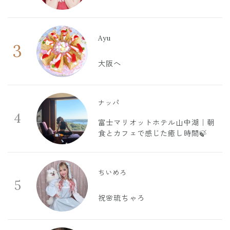
Ayu
3
大阪へ
ナッパ
4
富士マリオットホテル山中湖｜朝
食とカフェで感じた癒し時間🍃
ちいめろ
5
祝🌸琉ちゃろ