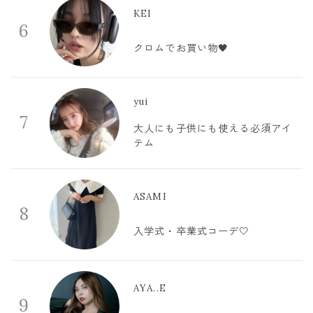
KEI
6
クロムでお買い物🖤
yui
7
大人にも子供にも使える必須アイ
テム
ASAMI
8
入学式・卒業式コーデ🤍
AYA..E
9