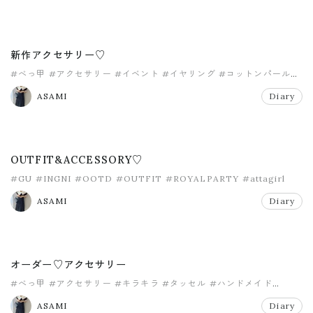
新作アクセサリー♡
#べっ甲
#アクセサリー
#イベント
#イヤリング
#コットンパール
#ハンドメイド
ASAMI
Diary
OUTFIT&ACCESSORY♡
#GU
#INGNI
#OOTD
#OUTFIT
#ROYALPARTY
#attagirl
ASAMI
Diary
オーダー♡アクセサリー
#べっ甲
#アクセサリー
#キラキラ
#タッセル
#ハンドメイド
#パール
ASAMI
Diary