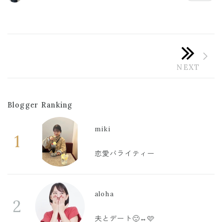
Blogger Ranking
miki
1
恋愛バライティー
aloha
2
夫とデート🙂‍↔️🩷