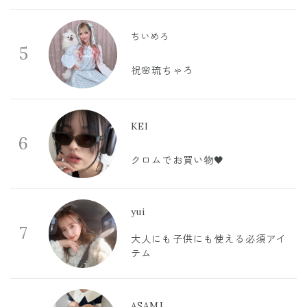
ちいめろ
5
祝🌸琉ちゃろ
KEI
6
クロムでお買い物🖤
yui
7
大人にも子供にも使える必須アイ
テム
ASAMI