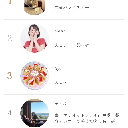
1
恋愛バライティー
aloha
2
夫とデート🙂‍↔️🩷
Ayu
3
大阪へ
ナッパ
4
富士マリオットホテル山中湖｜朝
食とカフェで感じた癒し時間🍃