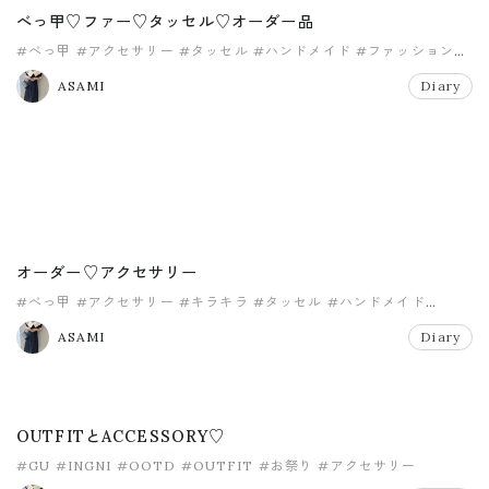
べっ甲♡ファー♡タッセル♡オーダー品
#べっ甲
#アクセサリー
#タッセル
#ハンドメイド
#ファッション
#ファー
ASAMI
Diary
オーダー♡アクセサリー
#べっ甲
#アクセサリー
#キラキラ
#タッセル
#ハンドメイド
#パール
ASAMI
Diary
OUTFITとACCESSORY♡
#GU
#INGNI
#OOTD
#OUTFIT
#お祭り
#アクセサリー