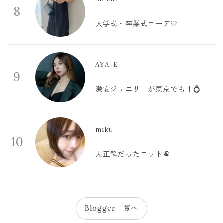
8
入学式・卒業式コーデ🤍
AYA..E
9
激安ジュエリーが東京でも！💍
miku
10
大正解だったニット🐏
Blogger一覧へ