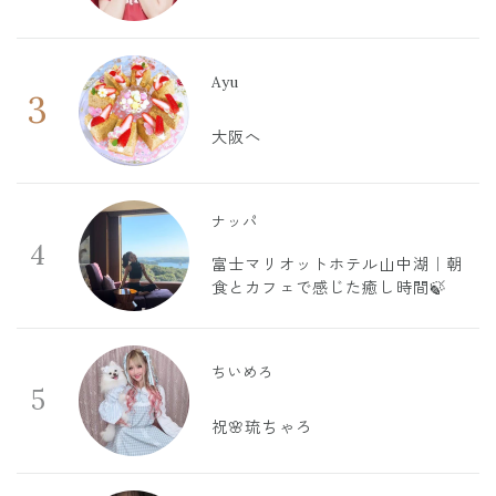
Ayu
3
大阪へ
ナッパ
4
富士マリオットホテル山中湖｜朝
食とカフェで感じた癒し時間🍃
ちいめろ
5
祝🌸琉ちゃろ