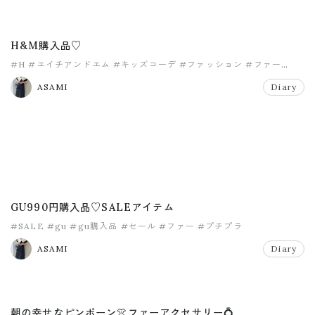
H&M購入品♡
#H
#エイチアンドエム
#キッズコーデ
#ファッション
#ファー
#プチプラ
ASAMI
Diary
GU990円購入品♡SALEアイテム
#SALE
#gu
#gu購入品
#セール
#ファー
#プチプラ
ASAMI
Diary
朝の幸せなピンポーン👚ファーアクセサリー💍