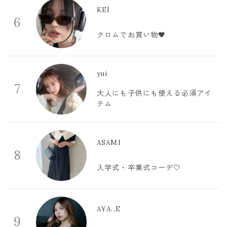
KEI
6
クロムでお買い物🖤
yui
7
大人にも子供にも使える必須アイ
テム
ASAMI
8
入学式・卒業式コーデ🤍
AYA..E
9