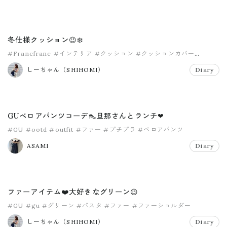
冬仕様クッション😉❄️
#Francfranc
#インテリア
#クッション
#クッションカバー
#グレー
#ファー
しーちゃん（SHIHOMI）
Diary
GUベロアパンツコーデ👠旦那さんとランチ❤
#GU
#ootd
#outfit
#ファー
#プチプラ
#ベロアパンツ
ASAMI
Diary
ファーアイテム❤️大好きなグリーン😉
#GU
#gu
#グリーン
#パスタ
#ファー
#ファーショルダー
しーちゃん（SHIHOMI）
Diary