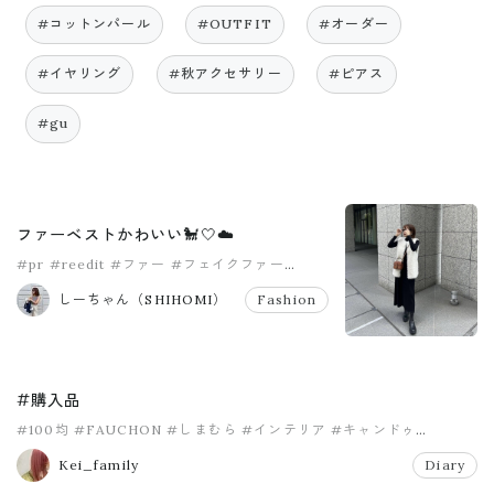
#コットンパール
#OUTFIT
#オーダー
#イヤリング
#秋アクセサリー
#ピアス
#gu
ファーベストかわいい🐩🤍☁️
#pr
#reedit
#ファー
#フェイクファー
#リエディ
#秋服
しーちゃん（SHIHOMI）
Fashion
#購入品
#100均
#FAUCHON
#しまむら
#インテリア
#キャンドゥ
#キャンドル
Kei_family
Diary