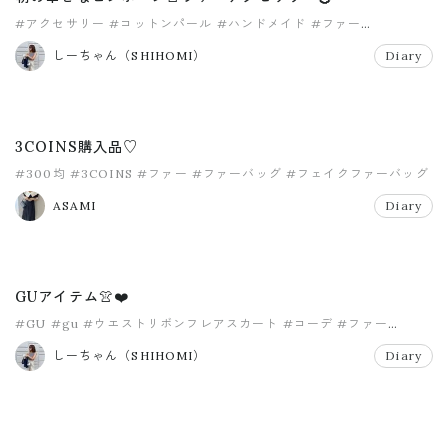
#アクセサリー
#コットンパール
#ハンドメイド
#ファー
#神戸レタス
#購入品
しーちゃん（SHIHOMI）
Diary
3COINS購入品♡
#300均
#3COINS
#ファー
#ファーバッグ
#フェイクファーバッグ
#プチプラ
ASAMI
Diary
GUアイテム👚❤️
#GU
#gu
#ウエストリボンフレアスカート
#コーデ
#ファー
#プチプラ
しーちゃん（SHIHOMI）
Diary