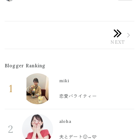
Blogger Ranking
miki
1
恋愛バライティー
aloha
2
夫とデート🙂‍↔️🩷