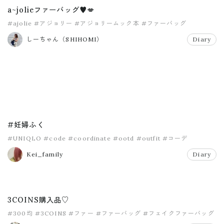
a~jolieファーバッグ♥︎💋
#ajolie
#アジョリー
#アジョリームック本
#ファーバッグ
しーちゃん（SHIHOMI）
Diary
#妊婦ふく
#UNIQLO
#code
#coordinate
#ootd
#outfit
#コーデ
Kei_family
Diary
3COINS購入品♡
#300均
#3COINS
#ファー
#ファーバッグ
#フェイクファーバッグ
#プチプラ