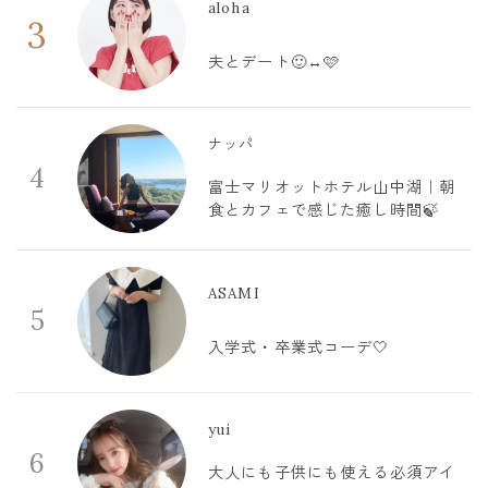
aloha
3
夫とデート🙂‍↔️🩷
ナッパ
4
富士マリオットホテル山中湖｜朝
食とカフェで感じた癒し時間🍃
ASAMI
5
入学式・卒業式コーデ🤍
yui
6
大人にも子供にも使える必須アイ