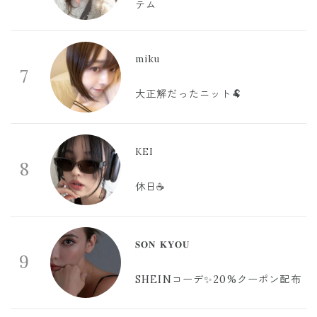
テム
miku
7
大正解だったニット🐏
KEI
8
休日☕️
𝐒𝐎𝐍 𝐊𝐘𝐎𝐔
9
SHEINコーデ✨20%クーポン配布