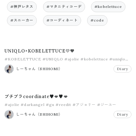
#神戸レタス
#マタニティコーデ
#kobelettuce
#スニーカー
#コーディネート
#code
UNIQLO×KOBELETTUCE💛🧡
#KOBELETTUCE
#UNIQLO
#ajolie
#kobelettuce
#uniqlo
#アジョリー
しーちゃん（SHIHOMI）
Diary
プチプラcoordinate♥︎💋♥︎💋
#ajolie
#darkangel
#gu
#reedit
#アジョリー
#ジーユー
しーちゃん（SHIHOMI）
Diary