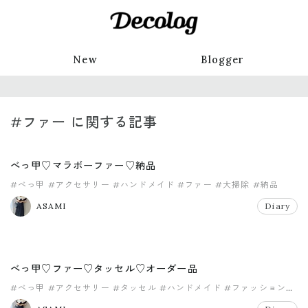
New
Blogger
#ファー に関する記事
べっ甲♡マラボーファー♡納品
#べっ甲
#アクセサリー
#ハンドメイド
#ファー
#大掃除
#納品
ASAMI
Diary
べっ甲♡ファー♡タッセル♡オーダー品
#べっ甲
#アクセサリー
#タッセル
#ハンドメイド
#ファッション
#ファー