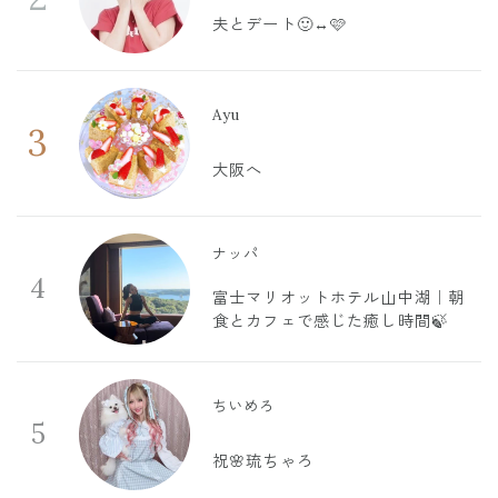
夫とデート🙂‍↔️🩷
Ayu
3
大阪へ
ナッパ
4
富士マリオットホテル山中湖｜朝
食とカフェで感じた癒し時間🍃
ちいめろ
5
祝🌸琉ちゃろ