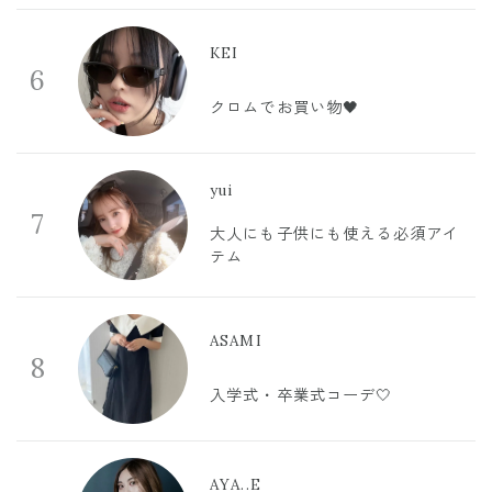
KEI
6
クロムでお買い物🖤
yui
7
大人にも子供にも使える必須アイ
テム
ASAMI
8
入学式・卒業式コーデ🤍
AYA..E