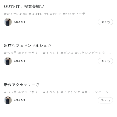
OUTFIT、授業参観♡
#GU
#LOUIS
#OOTD
#OUTFIT
#net
#コーデ
ASAMI
Diary
出店♡フェマンマルシェ♡
#べっ甲
#アクセサリー
#イベント
#ダンス
#ハウジングセンター
#ハンドメイド
ASAMI
Diary
新作アクセサリー♡
#べっ甲
#アクセサリー
#イベント
#イヤリング
#コットンパール
#ハンドメイド
ASAMI
Diary