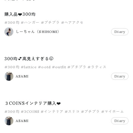
購入品❤️300均
#300均
#ハンガー
#プチプラ
#ヘアアクセ
しーちゃん（SHIHOMI）
Diary
300均💕高見えすぎる🤭
#300均
#lattice
#ootd
#outfit
#プチプラ
#ラティス
ASAMI
Diary
３COINSインテリア購入❤️
#300均
#3COINS
#インテリア
#スリコ
#プチプラ
#マイホーム
ASAMI
Diary