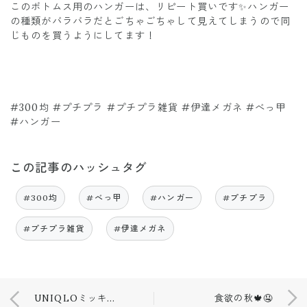
このボトムス用のハンガーは、リピート買いです✨ハンガー
の種類がバラバラだとごちゃごちゃして見えてしまうので同
じものを買うようにしてます！
#300均 #プチプラ #プチプラ雑貨 #伊達メガネ #べっ甲
#ハンガー
この記事のハッシュタグ
#300均
#べっ甲
#ハンガー
#プチプラ
#プチプラ雑貨
#伊達メガネ
UNIQLOミッキーワンピース💙🖤
食欲の秋🍁🤤