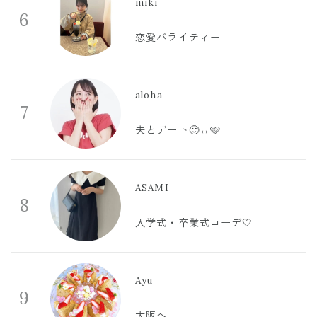
miki
6
恋愛バライティー
aloha
7
夫とデート🙂‍↔️🩷
ASAMI
8
入学式・卒業式コーデ🤍
Ayu
9
大阪へ