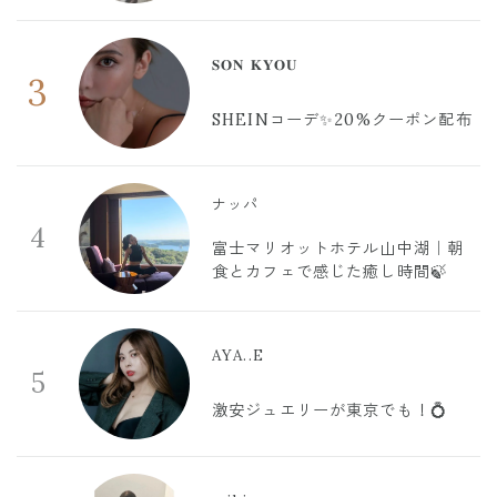
𝐒𝐎𝐍 𝐊𝐘𝐎𝐔
3
SHEINコーデ✨20%クーポン配布
ナッパ
4
富士マリオットホテル山中湖｜朝
食とカフェで感じた癒し時間🍃
AYA..E
5
激安ジュエリーが東京でも！💍