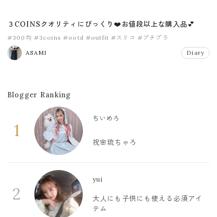
３COINSクオリティにびっくり❤️お値段以上な購入品💕
#300均
#3coins
#ootd
#outfit
#スリコ
#プチプラ
ASAMI
Diary
Blogger Ranking
ちいめろ
1
祝🌸琉ちゃろ
yui
2
大人にも子供にも使える必須アイ
テム