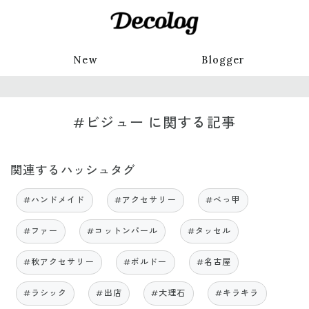
New
Blogger
#ビジュー に関する記事
関連するハッシュタグ
#ハンドメイド
#アクセサリー
#べっ甲
#ファー
#コットンパール
#タッセル
#秋アクセサリー
#ボルドー
#名古屋
#ラシック
#出店
#大理石
#キラキラ