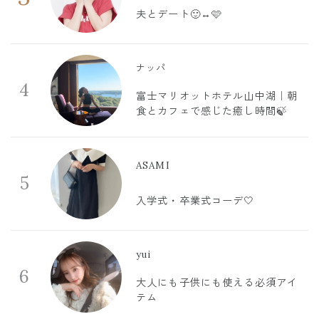
夫とデート🙂‍↔️🩷
ナッパ
4
富士マリオットホテル山中湖｜朝
食とカフェで感じた癒し時間🍃
ASAMI
5
入学式・卒業式コーデ🤍
yui
6
大人にも子供にも使える必須アイ
テム