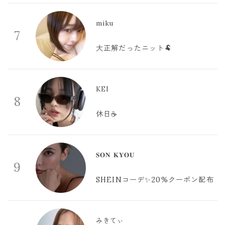
miku
7
大正解だったニット🐏
KEI
8
休日☕️
𝐒𝐎𝐍 𝐊𝐘𝐎𝐔
9
SHEINコーデ✨20%クーポン配布
みきてぃ