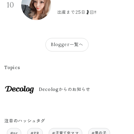
10
出産まで25日🤰🏻‼️
Blogger一覧へ
Topics
Decologからのお知らせ
注目のハッシュタグ
#pr
#PR
#子育て中ママ
#男の子