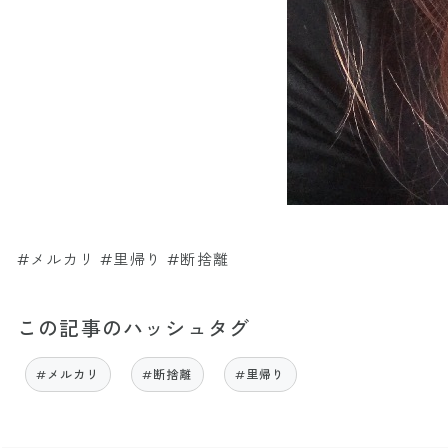
#メルカリ #里帰り #断捨離
この記事のハッシュタグ
#メルカリ
#断捨離
#里帰り