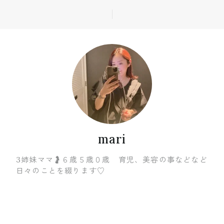
mari
3姉妹ママ🤰６歳５歳０歳 育児、美容の事などなど
日々のことを綴ります♡