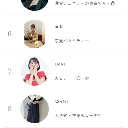
激安ジュエリーが東京でも！💍
miki
6
恋愛バライティー
aloha
7
夫とデート🙂‍↔️🩷
ASAMI
8
入学式・卒業式コーデ🤍