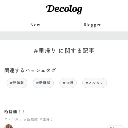
New
Blogger
#里帰り に関する記事
関連するハッシュタグ
#断捨離
#新幹線
#31週
#メルカリ
断捨離！！
#メルカリ
#断捨離
#里帰り