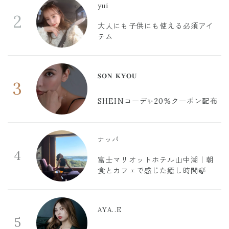
yui
2
大人にも子供にも使える必須アイ
テム
𝐒𝐎𝐍 𝐊𝐘𝐎𝐔
3
SHEINコーデ✨20%クーポン配布
ナッパ
4
富士マリオットホテル山中湖｜朝
食とカフェで感じた癒し時間🍃
AYA..E
5