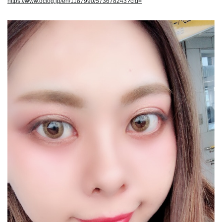
https://www.dclog.jp/en/1187990/573678243?cid=