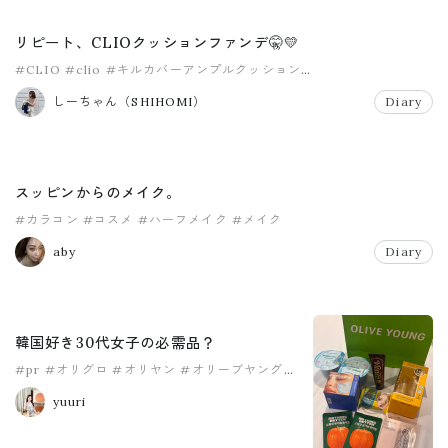
リピート、CLIOクッションファンデ🤫💛
#CLIO
#clio
#キルカバーアンプルクッション
#キルカバーファンウェアクッション
#クッションファンデ
#クリオ
しーちゃん（SHIHOMI）
Diary
スッピンからのメイク。
#カラコン
#コスメ
#ハーフメイク
#メイク
aby
Diary
韓国好き30代女子の必需品？
#pr
#オリグロ
#オリヤン
#オリーブヤング
#韓コス
#韓国コスメ
yuuri