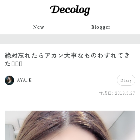
New
Blogger
絶対忘れたらアカン大事なものわすれてき
た🤦🏼‍♀️
AYA..E
Diary
作成日:
2019.3.27