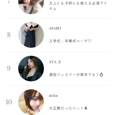
7
大人にも子供にも使える必須アイ
テム
ASAMI
8
入学式・卒業式コーデ🤍
AYA..E
9
激安ジュエリーが東京でも！💍
miku
10
大正解だったニット🐏