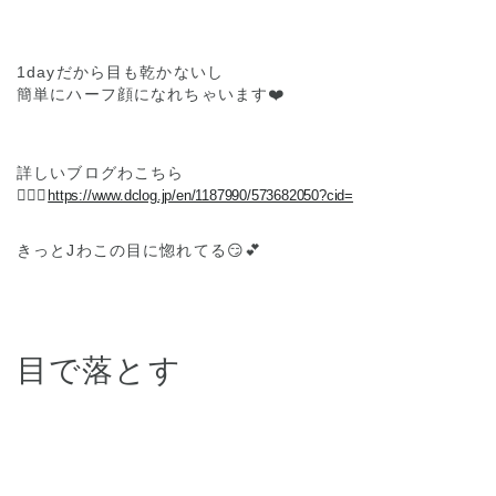
1dayだから目も乾かないし
簡単にハーフ顔になれちゃいます❤️
詳しいブログわこちら
💁🏼‍♀️
https://www.dclog.jp/en/1187990/573682050?cid=
きっとJわこの目に惚れてる😏💕
目で落とす