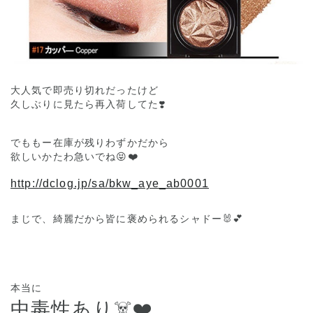
大人気で即売り切れだったけど
久しぶりに見たら再入荷してた❣️
でももー在庫が残りわずかだから
欲しいかたわ急いでね😝❤️
http://dclog.jp/sa/bkw_aye_ab0001
まじで、綺麗だから皆に褒められるシャドー🐰💕
本当に
中毒性あり☠️❤️