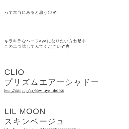
って本当にあると思う😏💕
キラキラなハーフeyeになりたい方わ是非
この二つ試してみてください💕🐣
CLIO
プリズムエアーシャドー
http://dclog.jp/sa/bkw_aye_ab0001
LIL MOON
スキンベージュ