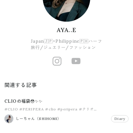
AYA..E
Japan🇯🇵×Philippine🇵🇭ハーフ
旅行/ジュエリー/ファッション
https://www.i
https://ww
関連する記事
CLIOの福袋😳✨✨
#CLIO
#PERIPERA
#clio
#peripera
#クリオ
#クリオクッション
しーちゃん（SHIHOMI）
Diary