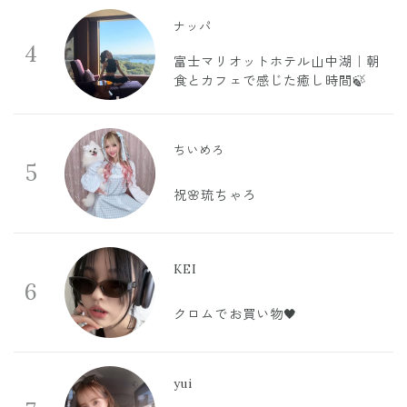
ナッパ
4
富士マリオットホテル山中湖｜朝
食とカフェで感じた癒し時間🍃
ちいめろ
5
祝🌸琉ちゃろ
KEI
6
クロムでお買い物🖤
yui