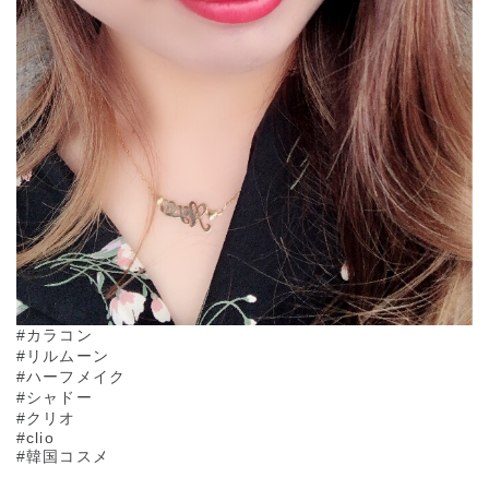
#カラコン
#リルムーン
#ハーフメイク
#シャドー
#クリオ
#clio
#韓国コスメ