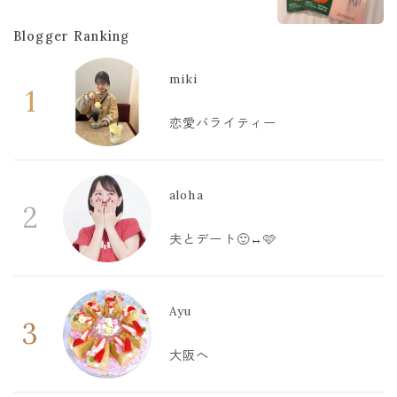
Blogger Ranking
miki
1
恋愛バライティー
aloha
2
夫とデート🙂‍↔️🩷
Ayu
3
大阪へ