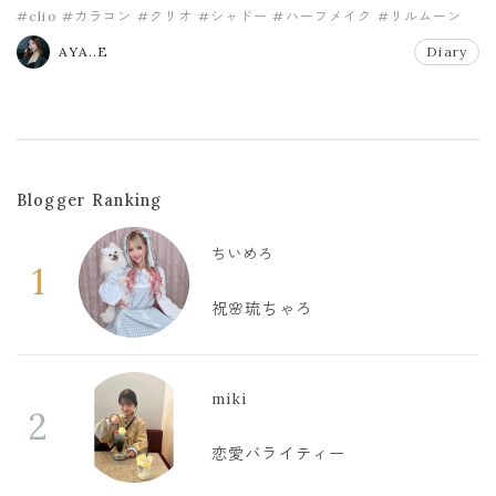
#clio
#カラコン
#クリオ
#シャドー
#ハーフメイク
#リルムーン
AYA..E
Diary
Blogger Ranking
ちいめろ
1
祝🌸琉ちゃろ
miki
2
恋愛バライティー