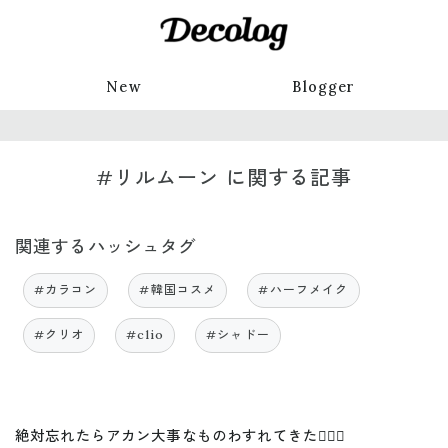
New
Blogger
#リルムーン に関する記事
関連するハッシュタグ
#カラコン
#韓国コスメ
#ハーフメイク
#クリオ
#clio
#シャドー
絶対忘れたらアカン大事なものわすれてきた🤦🏼‍♀️