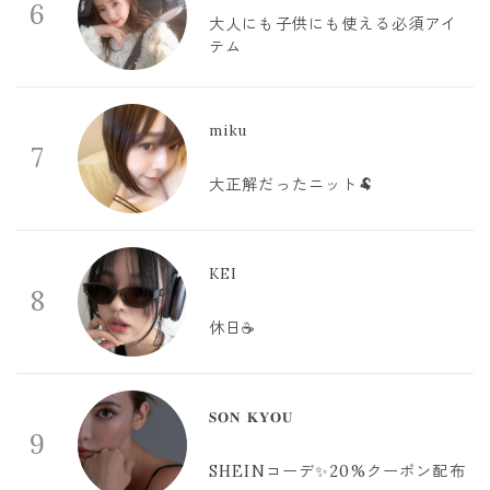
6
大人にも子供にも使える必須アイ
テム
miku
7
大正解だったニット🐏
KEI
8
休日☕️
𝐒𝐎𝐍 𝐊𝐘𝐎𝐔
9
SHEINコーデ✨20%クーポン配布