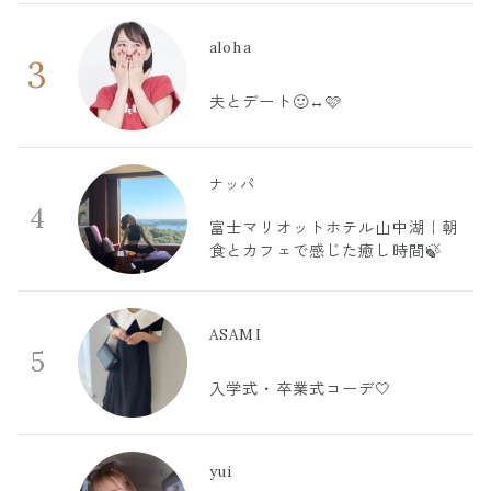
aloha
3
夫とデート🙂‍↔️🩷
ナッパ
4
富士マリオットホテル山中湖｜朝
食とカフェで感じた癒し時間🍃
ASAMI
5
入学式・卒業式コーデ🤍
yui