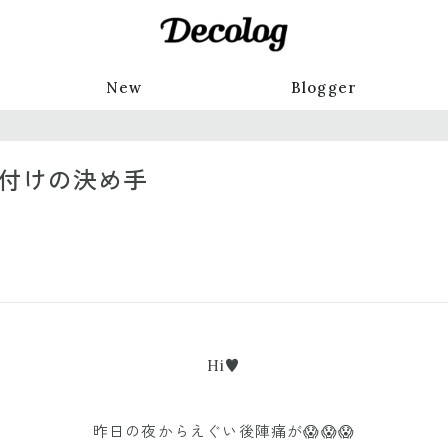
New
Blogger
名付けの決め手
Hi♥︎
昨日の夜からえぐい後陣痛が😱😱😱