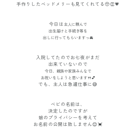
手作りしたベッドメリーも見てくれてる🥺👏💗
今日は
主人に頼んで
出生届けと手続き等を
出しに行ってもらいますっ🚘
入院してたのでお七夜がまだ
出来ていないので
今日、親族や家族みんなで
お祝いをしようと思います🍴💕
でも、主人は急遽仕事に😅
ベビの名前は、
決定したのですが
娘のプライバシーを考えて
お名前の公開は致しません😌💓