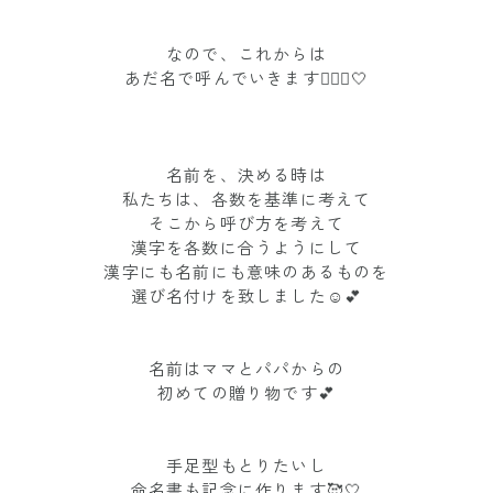
なので、これからは
あだ名で呼んでいきます🙋🏽‍♀️🤍
名前を、決める時は
私たちは、各数を基準に考えて
そこから呼び方を考えて
漢字を各数に合うようにして
漢字にも名前にも意味のあるものを
選び名付けを致しました☺️💕
名前はママとパパからの
初めての贈り物です💕
手足型もとりたいし
命名書も記念に作ります🥰🤍