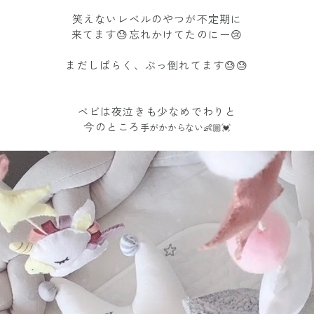
笑えないレベルのやつが不定期に
来てます😓忘れかけてたのにー😢
まだしばらく、ぶっ倒れてます😓😓
ベビは夜泣きも少なめでわりと
今のところ
手がかからない👶🏼💓