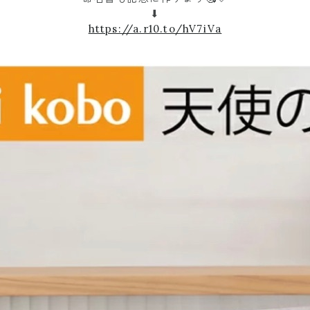
⬇︎
https://a.r10.to/hV7iVa