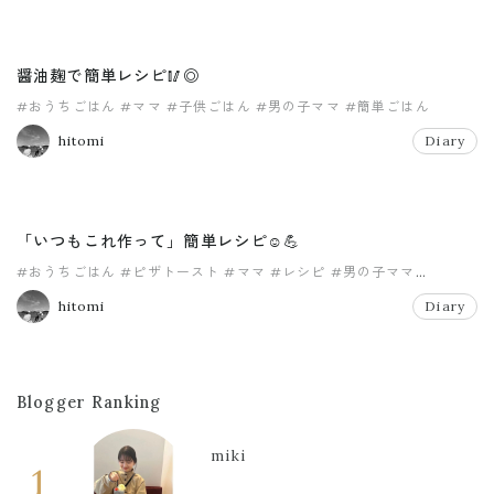
醤油麹で簡単レシピ🥢◎
#おうちごはん
#ママ
#子供ごはん
#男の子ママ
#簡単ごはん
hitomi
Diary
「いつもこれ作って」簡単レシピ☺️💪
#おうちごはん
#ピザトースト
#ママ
#レシピ
#男の子ママ
#発酵食品
hitomi
Diary
Blogger Ranking
miki
1