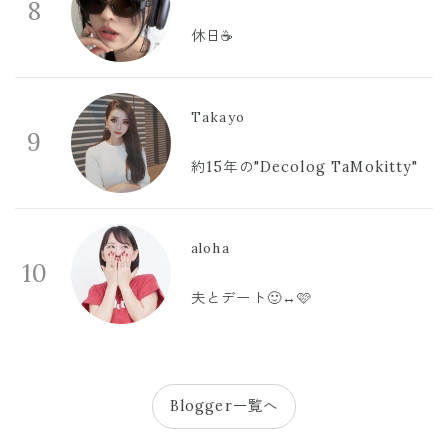
8
休日☕️
Takayo
9
約15年の"Decolog TaMokitty"
aloha
10
夫とデート🙂‍↔️🩷
Blogger一覧へ