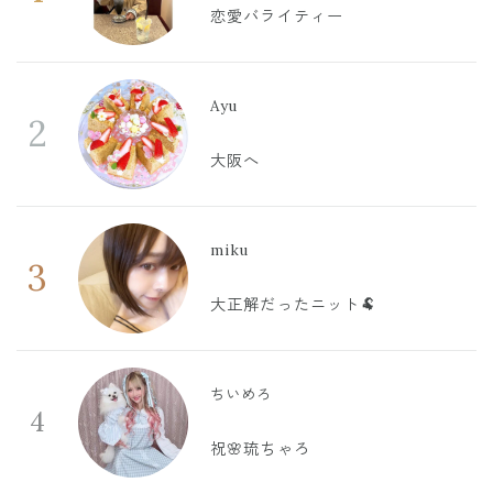
恋愛バライティー
Ayu
2
大阪へ
miku
3
大正解だったニット🐏
ちいめろ
4
祝🌸琉ちゃろ