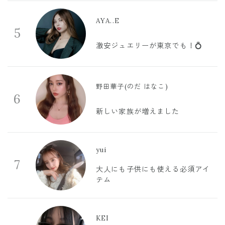
AYA..E
5
激安ジュエリーが東京でも！💍
野田華子(のだ はなこ)
6
新しい家族が増えました
yui
7
大人にも子供にも使える必須アイ
テム
KEI