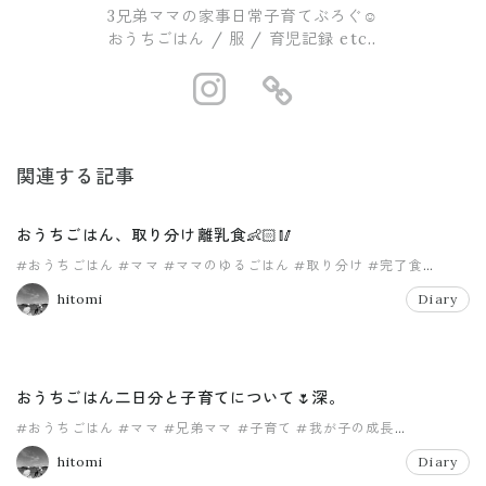
3兄弟ママの家事日常子育てぶろぐ☺︎
おうちごはん / 服 / 育児記録 etc..
https://www.i
https://ro
関連する記事
おうちごはん、取り分け離乳食👶🏻🥢
#おうちごはん
#ママ
#ママのゆるごはん
#取り分け
#完了食
#男の子ママ
hitomi
Diary
おうちごはん二日分と子育てについて🌷深。
#おうちごはん
#ママ
#兄弟ママ
#子育て
#我が子の成長
#男の子ママ
hitomi
Diary