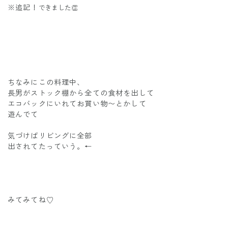
※追記！
できました👏
ちなみにこの料理中、
長男がストック棚から全ての食材を出して
エコバックにいれてお買い物〜とかして
遊んでて
気づけばリビングに全部
出されてたっていう。←
みてみてね♡