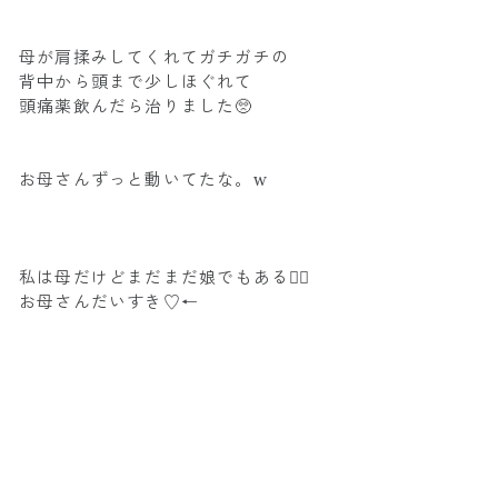
母が肩揉みしてくれてガチガチの
背中から頭まで少しほぐれて
頭痛薬飲んだら治りました🥺
お母さんずっと動いてたな。w
私は母だけどまだまだ娘でもある😮‍💨
お母さんだいすき♡←