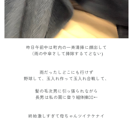
昨日午前中は町内の一斉清掃に顔出して
（雨の中傘さして掃除するてどない)
雨だったしどこにも行けず
野球して、玉入れ作って玉入れ合戦して、
髪の毛次男に引っ張られながら
長男は私の肩に登り
組体操🤸‍♂️←
終始激しすぎて母ちゃんツイテケナイ