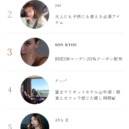
yui
2
大人にも子供にも使える必須アイ
テム
𝐒𝐎𝐍 𝐊𝐘𝐎𝐔
3
SHEINコーデ✨20%クーポン配布
ナッパ
4
富士マリオットホテル山中湖｜朝
食とカフェで感じた癒し時間🍃
AYA..E
5