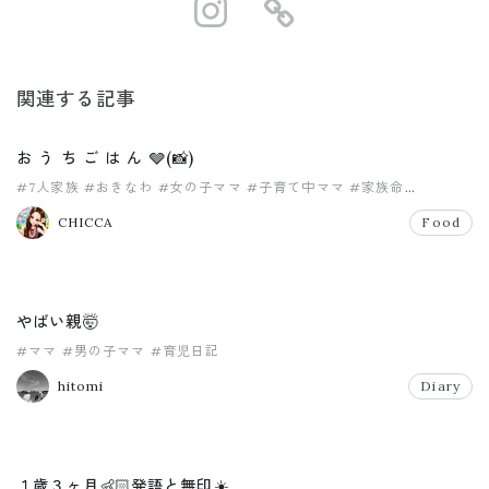
https://www.i
https://ro
関連する記事
お う ち ご は ん 🩶(📸)
#7人家族
#おきなわ
#女の子ママ
#子育て中ママ
#家族命
#家族大好き
CHICCA
Food
やばい親🤯
#ママ
#男の子ママ
#育児日記
hitomi
Diary
１歳３ヶ月👶🏻発語と無印☀️