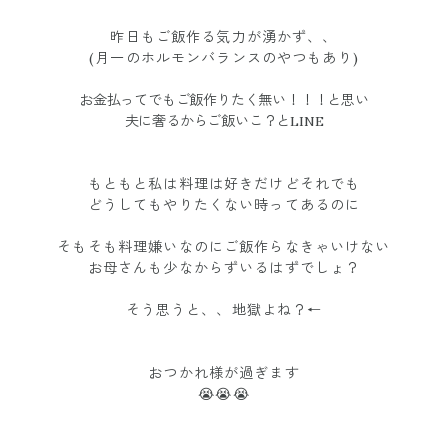
昨日もご飯作る気力が湧かず、、
(月一のホルモンバランスのやつもあり)
お金払ってでもご飯作りたく無い！！！と思い
夫に奢るからご飯いこ？とLINE
もともと私は料理は好きだけどそれでも
どうしてもやりたくない時ってあるのに
そもそも料理嫌いなのにご飯作らなきゃいけない
お母さんも少なからずいるはずでしょ？
そう思うと、、地獄よね？←
おつかれ様が過ぎます
😭😭😭