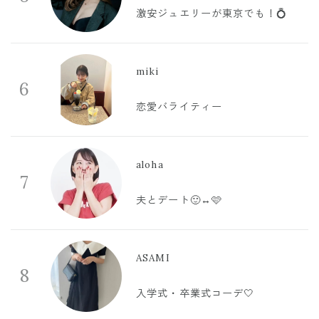
激安ジュエリーが東京でも！💍
miki
6
恋愛バライティー
aloha
7
夫とデート🙂‍↔️🩷
ASAMI
8
入学式・卒業式コーデ🤍