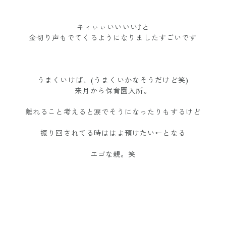
キィぃぃいいいい⤴︎と
金切り声もでてくるようになりましたすごいです
うまくいけば、(うまくいかなそうだけど笑)
来月から保育園入所。
離れること考えると涙でそうになったりもするけど
振り回されてる時ははよ預けたい←となる
エゴな親。笑