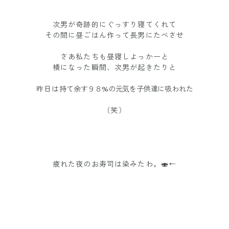
次男が奇跡的にぐっすり寝てくれて
その間に昼ごはん作って長男にたべさせ
さあ私たちも昼寝しよっかーと
横になった瞬間、次男が起きたりと
昨日は
持て余す９８%の元気を子供達に吸われた
（笑）
疲れた夜のお寿司は染みたわ。🍣←