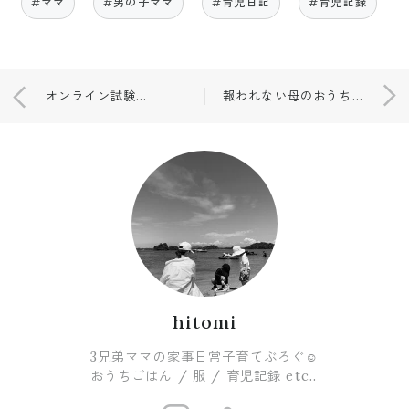
#ママ
#男の子ママ
#育児日記
#育児記録
オンライン試験💻✍️と今日の服🌿
報われない母のおうち海鮮丼🐟🥢
hitomi
3兄弟ママの家事日常子育てぶろぐ☺︎
おうちごはん / 服 / 育児記録 etc..