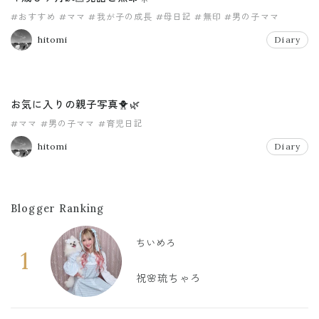
#おすすめ
#ママ
#我が子の成長
#母日記
#無印
#男の子ママ
hitomi
Diary
お気に入りの親子写真🐥🌿
#ママ
#男の子ママ
#育児日記
hitomi
Diary
Blogger Ranking
ちいめろ
1
祝🌸琉ちゃろ