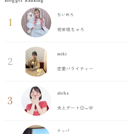
Blogger Ranking
ちいめろ
1
祝🌸琉ちゃろ
miki
2
恋愛バライティー
aloha
3
夫とデート🙂‍↔️🩷
ナッパ