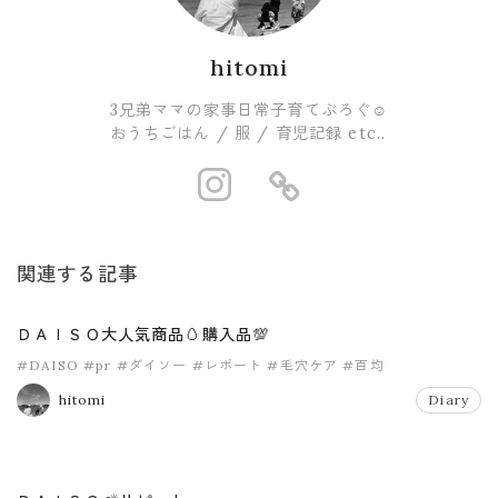
hitomi
3兄弟ママの家事日常子育てぶろぐ☺︎
おうちごはん / 服 / 育児記録 etc..
https://www.i
https://ro
関連する記事
ＤＡＩＳＯ大人気商品🥚購入品💯
#DAISO
#pr
#ダイソー
#レポート
#毛穴ケア
#百均
hitomi
Diary