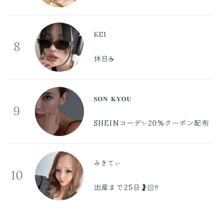
KEI
8
休日☕️
𝐒𝐎𝐍 𝐊𝐘𝐎𝐔
9
SHEINコーデ✨20%クーポン配布
みきてぃ
10
出産まで25日🤰🏻‼️