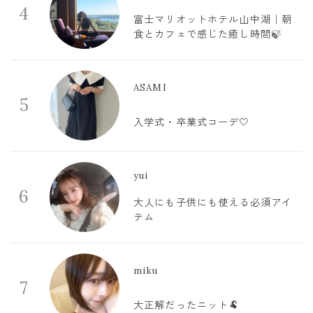
4
富士マリオットホテル山中湖｜朝
食とカフェで感じた癒し時間🍃
ASAMI
5
入学式・卒業式コーデ🤍
yui
6
大人にも子供にも使える必須アイ
テム
miku
7
大正解だったニット🐏