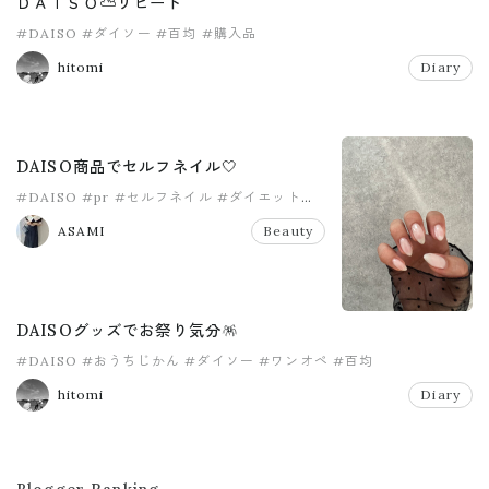
ＤＡＩＳＯ⛅️リピート
#DAISO
#ダイソー
#百均
#購入品
hitomi
Diary
DAISO商品でセルフネイル🤍
#DAISO
#pr
#セルフネイル
#ダイエット
#ダイソー
#ネイル
ASAMI
Beauty
DAISOグッズでお祭り気分🪅
#DAISO
#おうちじかん
#ダイソー
#ワンオペ
#百均
hitomi
Diary