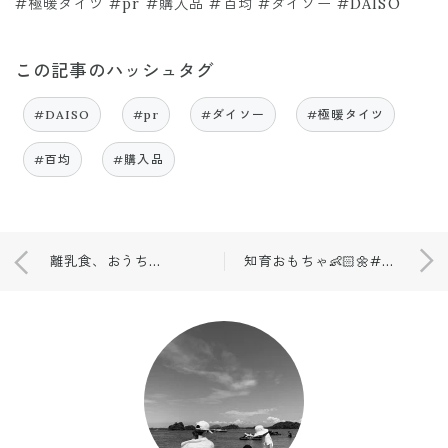
#極暖タイツ #pr #購入品 #百均 #ダイソー #DAISO
この記事のハッシュタグ
#DAISO
#pr
#ダイソー
#極暖タイツ
#百均
#購入品
離乳食、おうちごはん、バースデー🌷
知育おもちゃ👶🏻🌼#買ってよかった