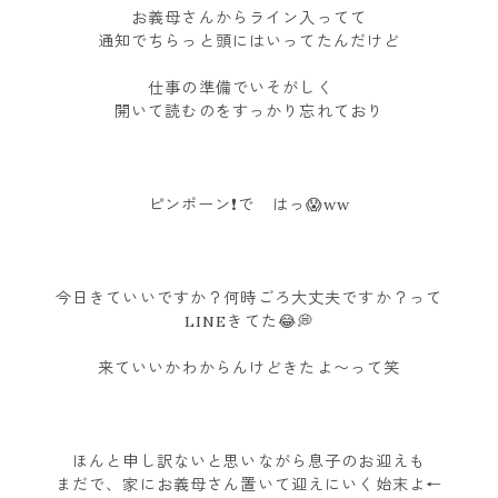
お義母さんからライン入ってて
通知でちらっと頭にはいってたんだけど
仕事の準備でいそがしく
開いて読むのをすっかり忘れており
ピンポーン❗️で はっ😱ww
今日きていいですか？何時ごろ大丈夫ですか？って
LINEきてた😂💭
来ていいかわからんけどきたよ〜って笑
ほんと申し訳ないと思いながら息子のお迎えも
まだで、家にお義母さん置いて迎えにいく始末よ←