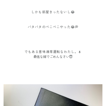
しかも部屋きったないし😂
バタバタのぺこぺこやった😂💭
でもある意味通常運転なわたし。🌷
最低な嫁でごめんなさい😇