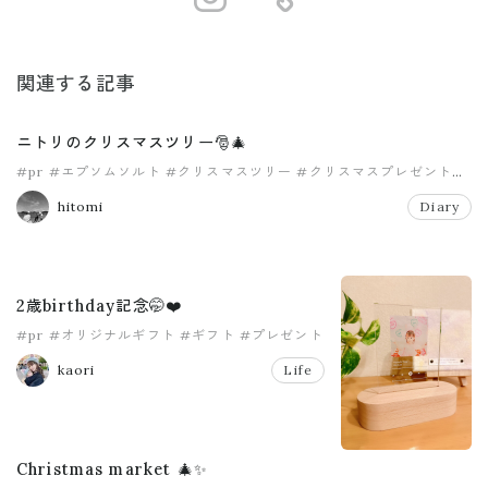
関連する記事
ニトリのクリスマスツリー🎅🎄
#pr
#エプソムソルト
#クリスマスツリー
#クリスマスプレゼント
#ママ
#子育て
hitomi
Diary
2歳birthday記念🤭❤️
#pr
#オリジナルギフト
#ギフト
#プレゼント
#敬老の日
#誕生日
kaori
Life
Christmas market 🎄✨