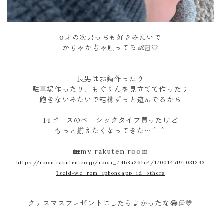
0才の次男っちも好きみたいで
かちゃかちゃ触ってる👶🏻🤍
長男はお鍋作ったり
駐車場作ったり、もぐりんを見立てて作ったり
飽きないみたいで結構ずっと遊んでるから
14ピースのベーシックタイプ買ったけど
もっと揃えたくなってきた〜＾＾
🏡my rakuten room
https://room.rakuten.co.jp/room_74b8a261c4/1700145192031293
?scid=we_rom_iphoneapp_id_others
クリスマスプレゼントにしたらよかったな😂💭💛