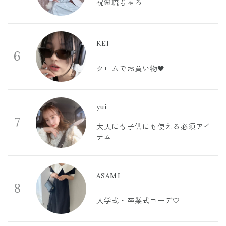
祝🌸琉ちゃろ
KEI
6
クロムでお買い物🖤
yui
7
大人にも子供にも使える必須アイ
テム
ASAMI
8
入学式・卒業式コーデ🤍