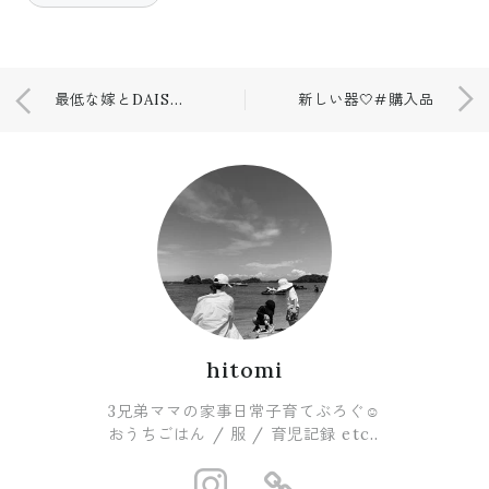
最低な嫁とDAISOで。
新しい器🤍#購入品
hitomi
3兄弟ママの家事日常子育てぶろぐ☺︎
おうちごはん / 服 / 育児記録 etc..
https://www.i
https://ro