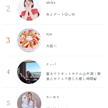
aloha
2
夫とデート🙂‍↔️🩷
Ayu
3
大阪へ
ナッパ
4
富士マリオットホテル山中湖｜朝
食とカフェで感じた癒し時間🍃
ちいめろ
5