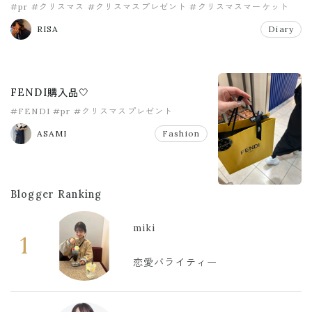
#pr
#クリスマス
#クリスマスプレゼント
#クリスマスマーケット
RISA
Diary
FENDI購入品🤍
#FENDI
#pr
#クリスマスプレゼント
ASAMI
Fashion
Blogger Ranking
miki
1
恋愛バライティー