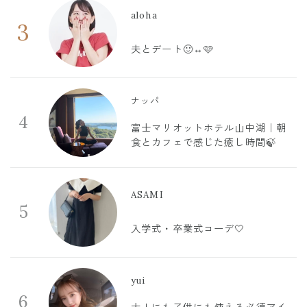
aloha
3
夫とデート🙂‍↔️🩷
ナッパ
4
富士マリオットホテル山中湖｜朝
食とカフェで感じた癒し時間🍃
ASAMI
5
入学式・卒業式コーデ🤍
yui
6