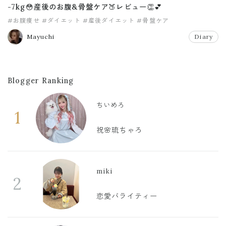
-7kg😳産後のお腹&骨盤ケア🍑レビュー👏💕
#お腹痩せ
#ダイエット
#産後ダイエット
#骨盤ケア
Mayuchi
Diary
Blogger Ranking
ちいめろ
1
祝🌸琉ちゃろ
miki
2
恋愛バライティー