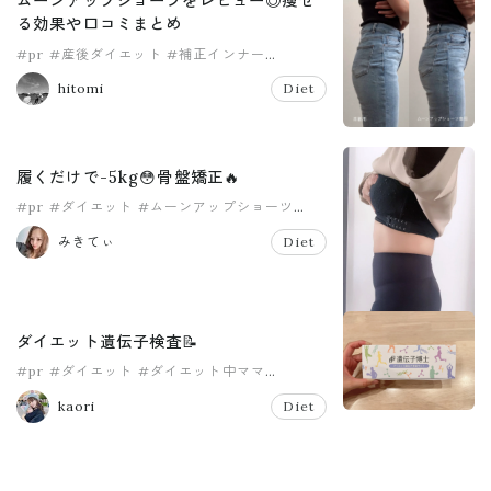
ムーンアップショーツをレビュー◎痩せ
る効果や口コミまとめ
#pr
#産後ダイエット
#補正インナー
#骨盤ケア
hitomi
Diet
履くだけで-5kg😳骨盤矯正🔥
#pr
#ダイエット
#ムーンアップショーツ
#産後
#着圧
#見た目痩せ
みきてぃ
Diet
ダイエット遺伝子検査📝
#pr
#ダイエット
#ダイエット中ママ
#産後ダイエット
kaori
Diet