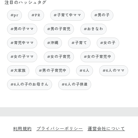
注目のハッシュタグ
#pr
#PR
#子育て中ママ
#男の子
#男の子ママ
#男の子育児
#おきなわ
#育児中ママ
#沖縄
#子育て
#女の子
#女の子ママ
#女の子育児
#女の子育児中
#大家族
#男の子育児中
#6人
#6人のママ
#6人の子のお母さん
#6人の子供達
利用規約
プライバシーポリシー
運営会社について