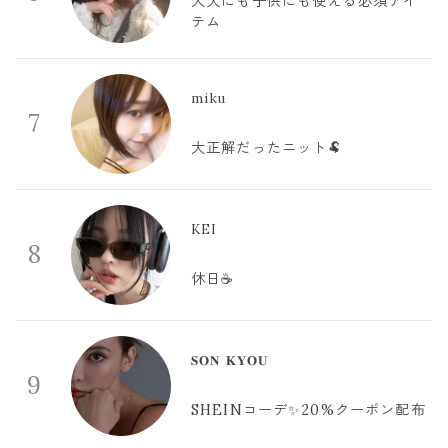
大人にも子供にも使える必須アイ
テム
miku
7
大正解だったニット🐏
KEI
8
休日☕️
𝐒𝐎𝐍 𝐊𝐘𝐎𝐔
9
SHEINコーデ✨20%クーポン配布