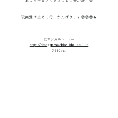
おしりキュッてさせよる自分が嫌。笑
現実受け止めて母、がんばります🥲🥲🥲🔥
◎マジカルシェリー
http://dclog.jp/sa/bke_kht_aa0026
3,980yen