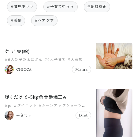
#育児中ママ
#子育て中ママ
#骨盤矯正
#美髪
#ヘアケア
ケ ア 🩶(📸)
#6人の子のお母さん
#6人子育て
#大家族
#大家族ママ
#女の子ママ
#女の子育児
CHICCA
Mama
履くだけで-5kg😳骨盤矯正🔥
#pr
#ダイエット
#ムーンアップショーツ
#産後
#着圧
#見た目痩せ
みきてぃ
Diet