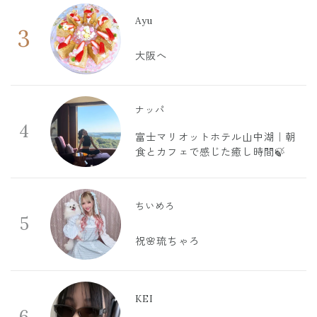
Ayu
3
大阪へ
ナッパ
4
富士マリオットホテル山中湖｜朝
食とカフェで感じた癒し時間🍃
ちいめろ
5
祝🌸琉ちゃろ
KEI
6