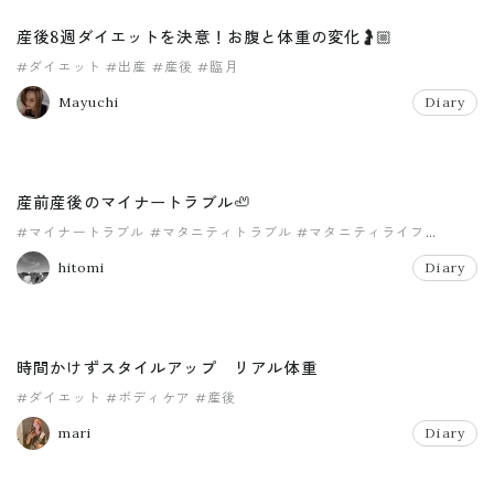
産後8週ダイエットを決意！お腹と体重の変化🤰🏼
#ダイエット
#出産
#産後
#臨月
Mayuchi
Diary
産前産後のマイナートラブル🦥
#マイナートラブル
#マタニティトラブル
#マタニティライフ
#今年29
#産後
hitomi
Diary
時間かけずスタイルアップ リアル体重
#ダイエット
#ボディケア
#産後
mari
Diary