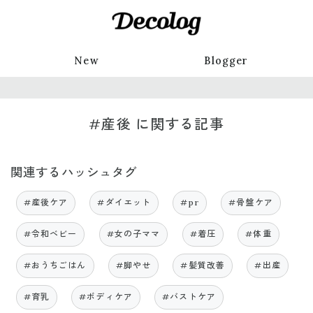
New
Blogger
#産後 に関する記事
関連するハッシュタグ
#産後ケア
#ダイエット
#pr
#骨盤ケア
#令和ベビー
#女の子ママ
#着圧
#体重
#おうちごはん
#脚やせ
#髪質改善
#出産
#育乳
#ボディケア
#バストケア