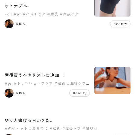
オトナブルー
PR
#pr
#バストケア
#産後
#産後ケア
RISA
Beauty
産後買うべきリストに追加 ！
#pr
#トリコレ
#ヘアケア
#産後
#産後ケア
#美髪
RISA
Beauty
やっと書ける日がきた。
#ダイエット
#夏までに
#産後
#産後ケア
#脚やせ