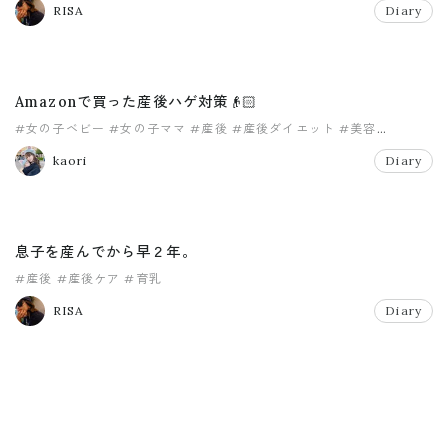
RISA
Diary
Amazonで買った産後ハゲ対策👴🏻
#女の子ベビー
#女の子ママ
#産後
#産後ダイエット
#美容
#赤ちゃんのいる生活
kaori
Diary
息子を産んでから早２年。
#産後
#産後ケア
#育乳
RISA
Diary