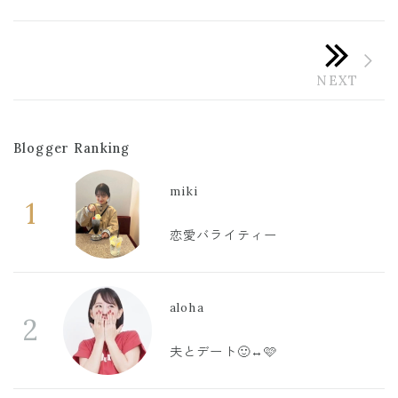
Blogger Ranking
miki
1
恋愛バライティー
aloha
2
夫とデート🙂‍↔️🩷