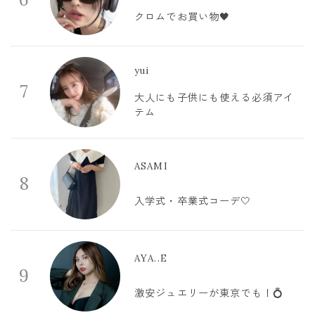
クロムでお買い物🖤
yui
7
大人にも子供にも使える必須アイ
テム
ASAMI
8
入学式・卒業式コーデ🤍
AYA..E
9
激安ジュエリーが東京でも！💍