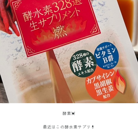
酵素💓
最近はこの酵水素サプリ💊