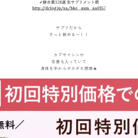
✔︎酵水素328選 生サプリメント燃
http://dclog.jp/sa/bke_asm_aa0157
サプリだから
さっと飲める〜！！
カプサイシンや
生姜も入っていて
身体を中からポカポカ燃焼🔥