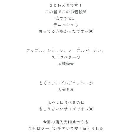
２０個入りです！
この量でこのお値段🤎
安すぎる。
デニッシュも
買ってる方多かったです〜💓
アップル、シナモン、メープルピーカン、
ストロベリーの
４種類🍓
とくにアップルデニッシュが
大好き🍎
おやつに食べるのに
ちょうどいいサイズです〜💓
今回の購入品10点のうち
半分はクーポン出ていて安く買えました