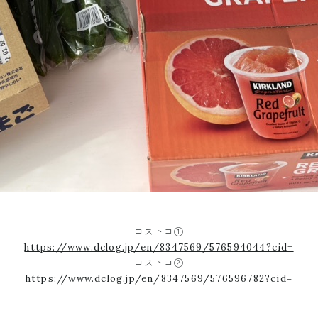
コストコ①
https://www.dclog.jp/en/8347569/576594044?cid=
コストコ②
https://www.dclog.jp/en/8347569/576596782?cid=