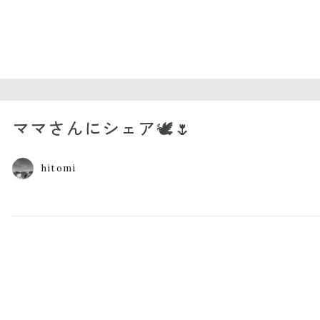
ママさんにシェア🕊🌷
hitomi