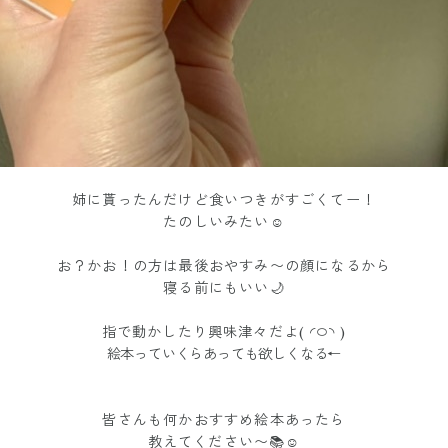
姉に貰ったんだけど食いつきがすごくてー！
たのしいみたい☺︎
お？かお！の方は最後おやすみ〜の顔になるから
寝る前にもいい🌙
指で動かしたり興味津々だよ( ◜࿀◝ )
絵本っていくらあっても欲しくなる←
皆さんも何かおすすめ絵本あったら
教えてください〜📚☺️