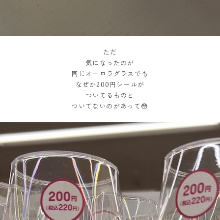
ただ
気になったのが
同じオーロラグラスでも
なぜか200円シールが
ついてるものと
ついてないのがあって😳