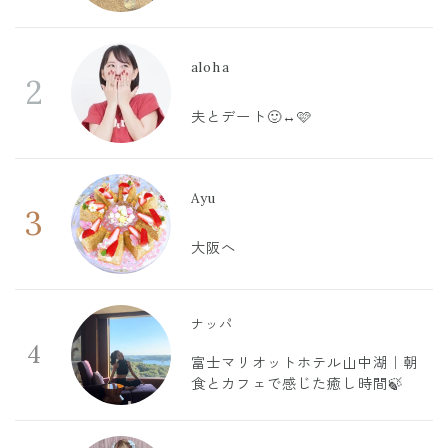
aloha
2
夫とデート🙂‍↔️🩷
Ayu
3
大阪へ
ナッパ
4
富士マリオットホテル山中湖｜朝
食とカフェで感じた癒し時間🍃