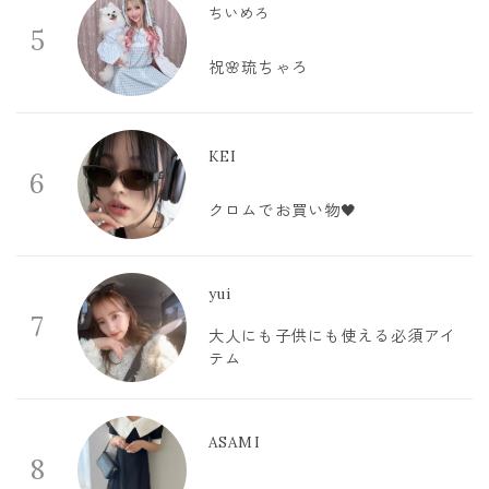
ちいめろ
5
祝🌸琉ちゃろ
KEI
6
クロムでお買い物🖤
yui
7
大人にも子供にも使える必須アイ
テム
ASAMI
8