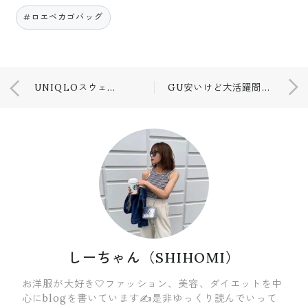
#ロエベカゴバッグ
UNIQLOスウェット💛💛
GU安いけど大活躍間違いなし😘
しーちゃん（SHIHOMI）
お洋服が大好き🤍ファッション、美容、ダイエットを中
心にblogを書いています✍️是非ゆっくり読んでいって