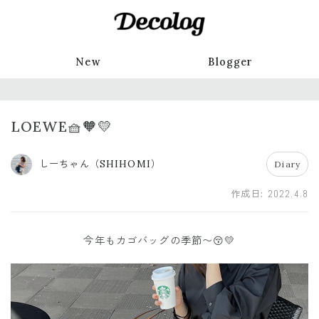
New
Blogger
LOEWE🧺🧡💛
しーちゃん（SHIHOMI）
Diary
作成日:
2022.4.8
今年もカゴバッグの季節〜😚💛