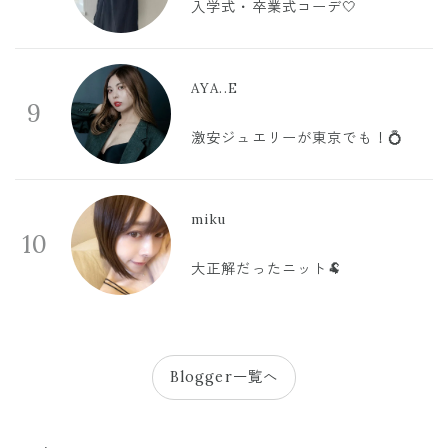
入学式・卒業式コーデ🤍
AYA..E
9
激安ジュエリーが東京でも！💍
miku
10
大正解だったニット🐏
Blogger一覧へ