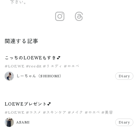
下さい。
https://insta
https://ww
関連する記事
こっちのLOEWEもすき💕
#LOEWE
#reedit
#リエディ
#ロエベ
しーちゃん（SHIHOMI）
Diary
LOEWEプレゼント💕
#LOEWE
#コスメ
#スキンケア
#メイク
#ロエベ
#美容
ASAMI
Diary