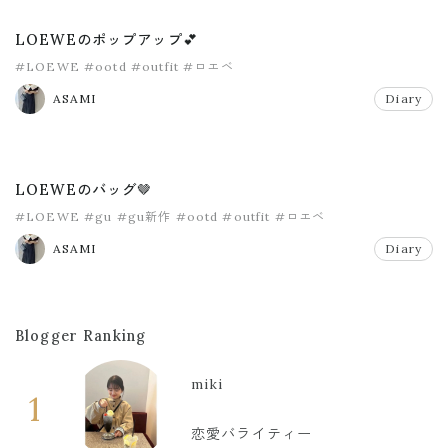
LOEWEのポップアップ💕
#LOEWE
#ootd
#outfit
#ロエベ
ASAMI
Diary
LOEWEのバッグ🤎
#LOEWE
#gu
#gu新作
#ootd
#outfit
#ロエベ
ASAMI
Diary
Blogger Ranking
miki
1
恋愛バライティー