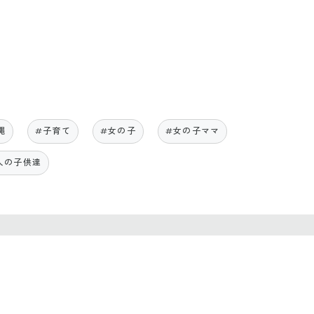
縄
#子育て
#女の子
#女の子ママ
人の子供達