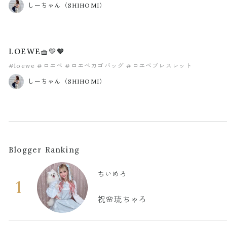
しーちゃん（SHIHOMI）
LOEWE🧺💛🧡
#loewe
#ロエベ
#ロエベカゴバッグ
#ロエベブレスレット
しーちゃん（SHIHOMI）
Blogger Ranking
ちいめろ
1
祝🌸琉ちゃろ