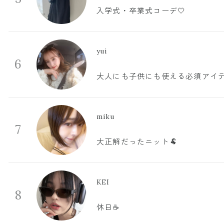
入学式・卒業式コーデ🤍
yui
6
大人にも子供にも使える必須アイ
miku
7
大正解だったニット🐏
KEI
8
休日☕️