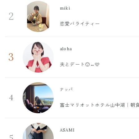
miki
2
恋愛バライティー
aloha
3
夫とデート🙂‍↔️🩷
ナッパ
4
富士マリオットホテル山中湖｜朝食
ASAMI
5