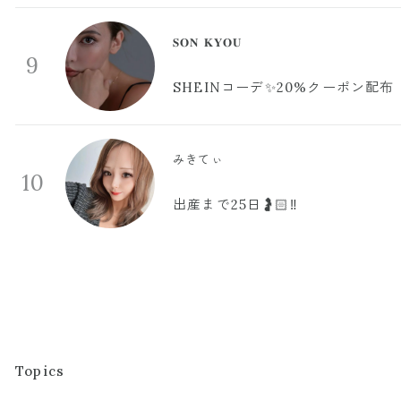
𝐒𝐎𝐍 𝐊𝐘𝐎𝐔
9
SHEINコーデ✨20%クーポン配布
みきてぃ
10
出産まで25日🤰🏻‼️
Topics