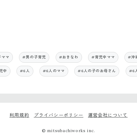
子ママ
#男の子育児
#おきなわ
#育児中ママ
#沖
児中
#6人
#6人のママ
#6人の子のお母さん
#6
利用規約
プライバシーポリシー
運営会社について
© mitsubachiworks inc.