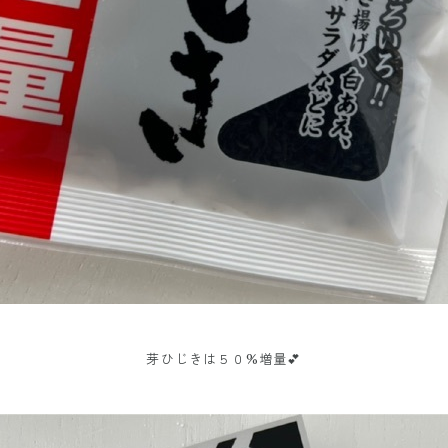
芽ひじきは５０%増量💕