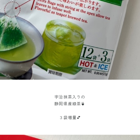
宇治抹茶入りの
静岡県産緑茶🍵
３袋増量💕