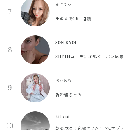
みきてぃ
7
出産まで25日🤰🏻‼️
𝐒𝐎𝐍 𝐊𝐘𝐎𝐔
8
SHEINコーデ✨20%クーポン配布
ちいめろ
9
祝🌸琉ちゃろ
hitomi
10
飲む点滴！究極のビタミンCサプリ