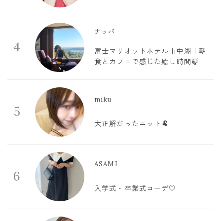
ナッパ
4
富士マリオットホテル山中湖｜朝
食とカフェで感じた癒し時間🍃
miku
5
大正解だったニット🐏
ASAMI
6
入学式・卒業式コーデ🤍