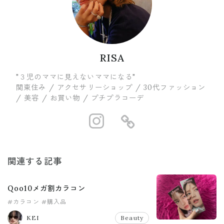
RISA
"３児のママに見えないママになる"
関東住み / アクセサリーショップ / 30代ファッション
/ 美容 / お買い物 / プチプラコーデ
https://www.in
https://ww
関連する記事
Qoo10メガ割カラコン
#カラコン
#購入品
KEI
Beauty