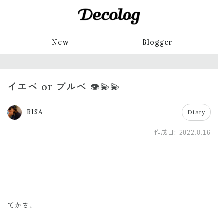
New
Blogger
イエベ or ブルベ 👁💫💫
RISA
Diary
作成日:
2022.8.16
てかさ、