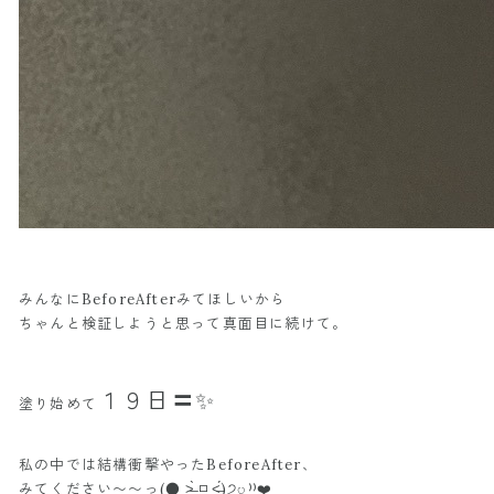
みんなにBeforeAfterみてほしいから
ちゃんと検証しようと思って真面目に続けて。
１９日〓✨
塗り始めて
私の中では結構衝撃やったBeforeAfter、
みてください〜〜っ(● ˃̶͈̀ロ˂̶͈́)੭ꠥ⁾⁾❤️