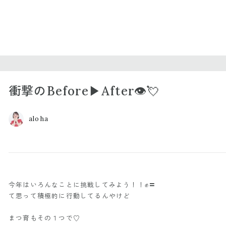
衝撃のBefore▶︎After👁💘
aloha
今年はいろんなことに挑戦してみよう！！✊〓
て思って積極的に行動してるんやけど
まつ育もその１つで♡