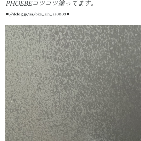
PHOEBEコツコツ塗ってます。
〓
//dclog.jp/sa/bke_alh_aa0003
〓