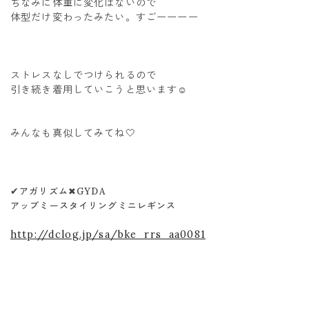
ちなみに体重に変化はないので
体型だけ変わったみたい。すごーーーー
ストレスなしでつけられるので
引き続き着用していこうと思います☺️
みんなも真似してみてね🤍
✔︎
アガリズム✖︎GYDA
アップミースタイリングミニレギンス
http://dclog.jp/sa/bke_rrs_aa0081