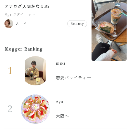
アナログ人間かな☺️✍️
#pr
#ダイエット
ＡＩＭＩ
Beauty
Blogger Ranking
miki
1
恋愛バライティー
Ayu
2
大阪へ