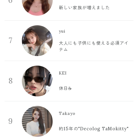
6
新しい家族が増えました
yui
7
大人にも子供にも使える必須アイ
テム
KEI
8
休日☕️
Takayo
9
約15年の"Decolog TaMokitty"