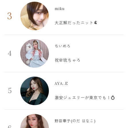
miku
3
大正解だったニット🐏
ちいめろ
4
祝🌸琉ちゃろ
AYA..E
5
激安ジュエリーが東京でも！💍
野田華子(のだ はなこ)