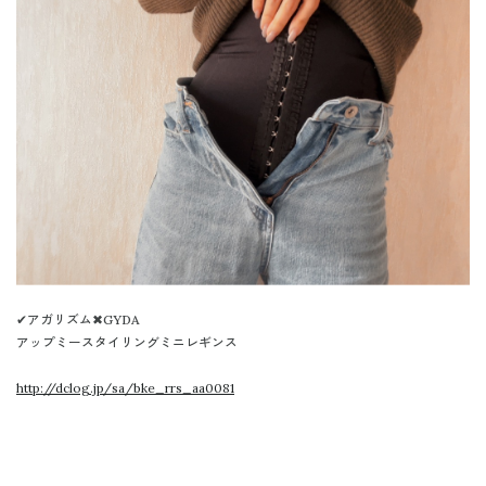
✔︎
アガリズム✖︎GYDA
アップミースタイリングミニレギンス
http://dclog.jp/sa/bke_rrs_aa0081