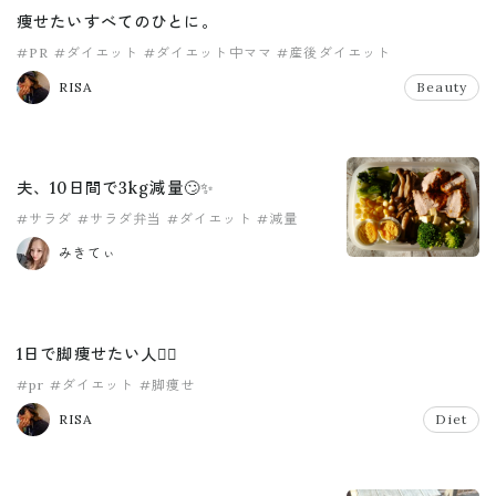
痩せたいすべてのひとに。
#PR
#ダイエット
#ダイエット中ママ
#産後ダイエット
RISA
Beauty
夫、10日間で3kg減量🙄✨️
#サラダ
#サラダ弁当
#ダイエット
#減量
みきてぃ
1日で脚痩せたい人🖐🏾
#pr
#ダイエット
#脚痩せ
RISA
Diet