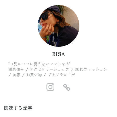
RISA
"３児のママに見えないママになる"
関東住み / アクセサリーショップ / 30代ファッション
/ 美容 / お買い物 / プチプラコーデ
https://www.in
https://ww
関連する記事