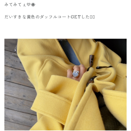
みてみてぇ💛🐝
だいすきな黄色のダッフルコートGETした✌🏾