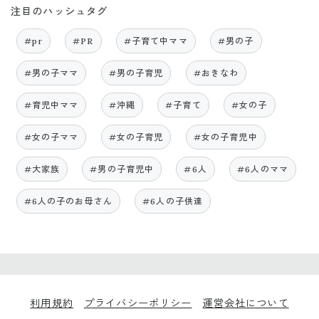
注目のハッシュタグ
#pr
#PR
#子育て中ママ
#男の子
#男の子ママ
#男の子育児
#おきなわ
#育児中ママ
#沖縄
#子育て
#女の子
#女の子ママ
#女の子育児
#女の子育児中
#大家族
#男の子育児中
#6人
#6人のママ
#6人の子のお母さん
#6人の子供達
利用規約
プライバシーポリシー
運営会社について