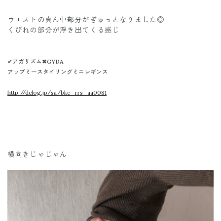
ウエストの真ん中部分がぎゅっとなりました◎
くびれの部分が浮き出てくる感じ
✔︎
アガリズム✖︎GYDA
アップミースタイリングミニレギンス
http://dclog.jp/sa/bke_rrs_aa0081
横向きじゃじゃん