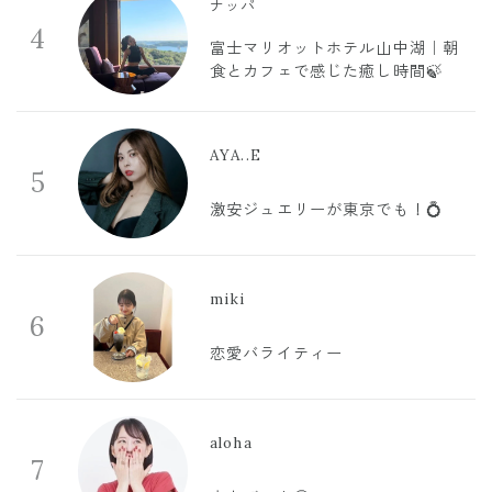
ナッパ
4
富士マリオットホテル山中湖｜朝
食とカフェで感じた癒し時間🍃
AYA..E
5
激安ジュエリーが東京でも！💍
miki
6
恋愛バライティー
aloha
7