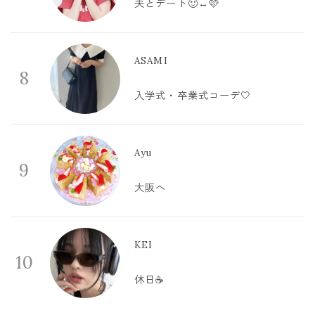
夫とデート🙂‍↔️🩷
ASAMI
8
入学式・卒業式コーデ🤍
Ayu
9
大阪へ
KEI
10
休日☕️