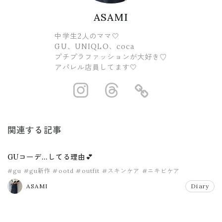
ASAMI
中学生2人のママ🤍
GU、UNIQLO、coca
プチプラファッションが大好き♡
アパレル店員してます🤍
https://www.ins
https://www.
https://
関連する記事
GUコーデ…してる理由💕
#gu
#gu新作
#ootd
#outfit
#スキンケア
#ニキビケア
ASAMI
Diary