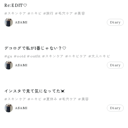
Re:EDIT🤍
#スキンケア
#ニキビ
#旅行
#毛穴ケア
#美容
ASAMI
Diary
デコログで私が1番じゃない？🤍
#gu
#ootd
#outfit
#スキンケア
#ニキビケア
#大人ニキビ
ASAMI
Diary
インスタで見て気になってた💓
#スキンケア
#ニキビ
#夏休み
#毛穴ケア
#美容
ASAMI
Diary