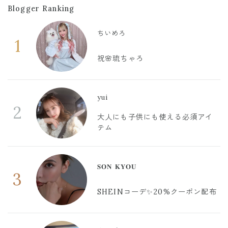
Blogger Ranking
ちいめろ
1
祝🌸琉ちゃろ
yui
2
大人にも子供にも使える必須アイ
テム
𝐒𝐎𝐍 𝐊𝐘𝐎𝐔
3
SHEINコーデ✨20%クーポン配布