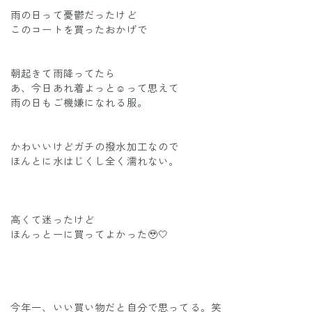
雨の日って憂鬱だったけど
このコートを買ったおかげで
朝起きて雨降ってたら
あ、今日あれ着よっと☺️って思えて
雨の日もご機嫌になれる服。
かわいいけどガチの撥水加工なので
ほんとに水はじくし全く濡れない。
高くて迷ったけど
ほんっとーに買ってよかった🥹🤍
今年一、いい買い物だと自分で思ってる。笑