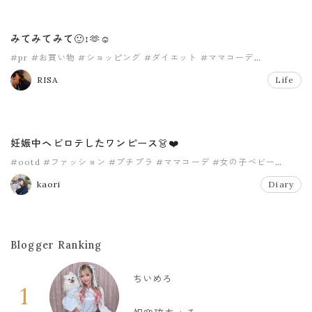
みてみてみて🙂‍↕️🫶☺️
#pr
#お買い物
#ショッピング
#ダイエット
#ママコーデ
#モーニング
RISA
Life
妊娠中ヘビロテしたワンピース👗❤️
#ootd
#ファッション
#プチプラ
#ママコーデ
#女の子ベビー
#女の子ママ
kaori
Diary
Blogger Ranking
ちいめろ
1