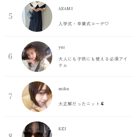
ASAMI
5
入学式・卒業式コーデ🤍
yui
6
大人にも子供にも使える必須アイ
テム
miku
7
大正解だったニット🐏
KEI
8