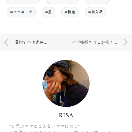
#ママコーデ
#服
#梅雨
#購入品
目指すべき家族像☀️🍭
パパ様様の１日が終了👨🏻🫰🏼💗
RISA
"３児のママに見えないママになる"