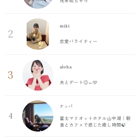
祝🌸琉ちゃろ
miki
2
恋愛バライティー
aloha
3
夫とデート🙂‍↔️🩷
ナッパ
4
富士マリオットホテル山中湖｜朝
食とカフェで感じた癒し時間🍃