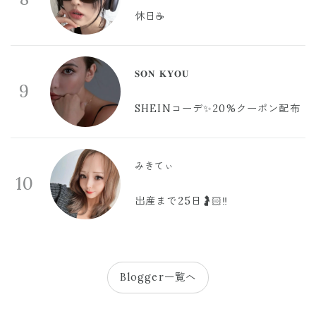
休日☕️
𝐒𝐎𝐍 𝐊𝐘𝐎𝐔
9
SHEINコーデ✨20%クーポン配布
みきてぃ
10
出産まで25日🤰🏻‼️
Blogger一覧へ