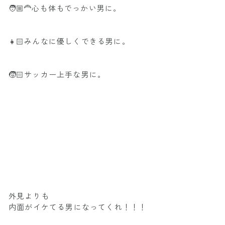
🧑🏼‍🦰心も体もでっかい男に。
👧🏻みんなに優しくできる男に。
🧒🏻サッカー上手な男に。
外見よりも
内面がイケてる男になってくれ！！！