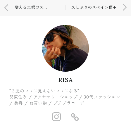
増える夫婦のスキンシップ🤮
久しぶりのスペイン便✈️
RISA
"３児のママに見えないママになる"
関東住み / アクセサリーショップ / 30代ファッション
/ 美容 / お買い物 / プチプラコーデ
https://www.in
https://ww