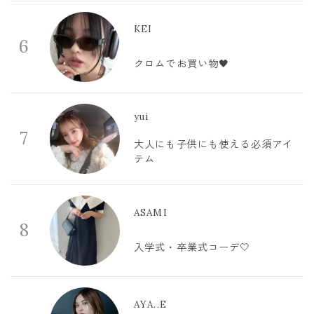
KEI
6
クロムでお買い物🖤
yui
7
大人にも子供にも使える必須アイ
テム
ASAMI
8
入学式・卒業式コーデ🤍
AYA..E