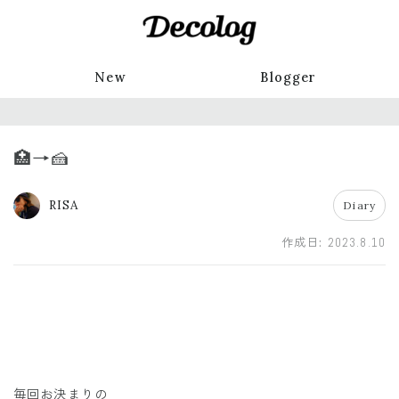
New
Blogger
🏥→🍰
RISA
Diary
作成日:
2023.8.10
毎回お決まりの