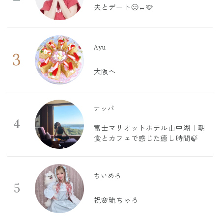
夫とデート🙂‍↔️🩷
Ayu
3
大阪へ
ナッパ
4
富士マリオットホテル山中湖｜朝
食とカフェで感じた癒し時間🍃
ちいめろ
5
祝🌸琉ちゃろ