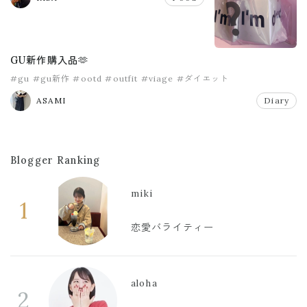
GU新作購入品🫶
#gu
#gu新作
#ootd
#outfit
#viage
#ダイエット
ASAMI
Diary
Blogger Ranking
miki
1
恋愛バライティー
aloha
2