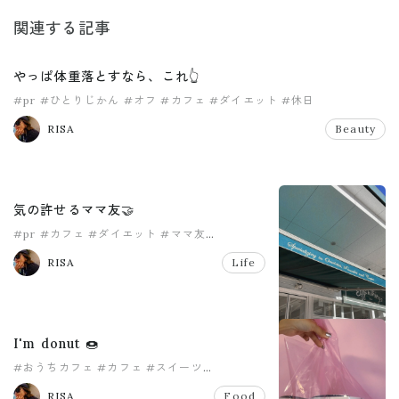
関連する記事
やっぱ体重落とすなら、これ👆
#pr
#ひとりじかん
#オフ
#カフェ
#ダイエット
#休日
RISA
Beauty
気の許せるママ友🤝
#pr
#カフェ
#ダイエット
#ママ友
#モーニング
RISA
Life
I'm donut 🍩
#おうちカフェ
#カフェ
#スイーツ
#ダイエット
#ドーナツ
#主婦
RISA
Food