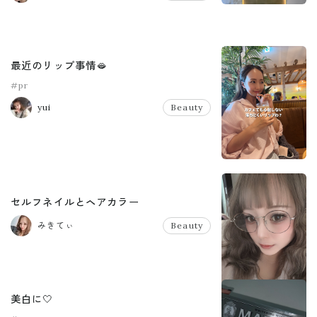
最近のリップ事情🫦
#pr
yui
Beauty
セルフネイルとヘアカラー
みきてぃ
Beauty
美白に🤍