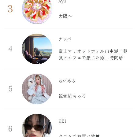
Ayu
3
大阪へ
ナッパ
4
富士マリオットホテル山中湖｜朝
食とカフェで感じた癒し時間🍃
ちいめろ
5
祝🌸琉ちゃろ
KEI
6
クロムでお買い物🖤