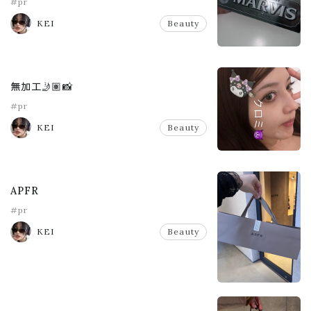
#pr
KEI
Beauty
無加工🤳🏽📸
#pr
KEI
Beauty
APFR
#pr
KEI
Beauty