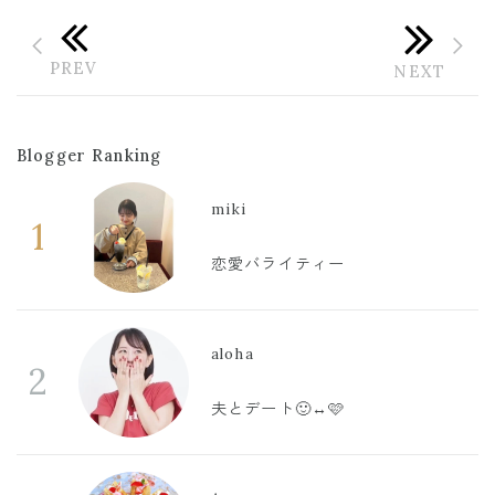
Blogger Ranking
miki
1
恋愛バライティー
aloha
2
夫とデート🙂‍↔️🩷