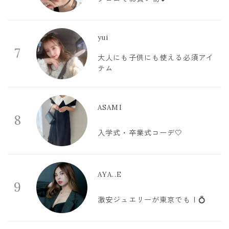
yui
7
大人にも子供にも使える必須アイ
テム
ASAMI
8
入学式・卒業式コーデ🤍
AYA..E
9
激安ジュエリーが東京でも！💍