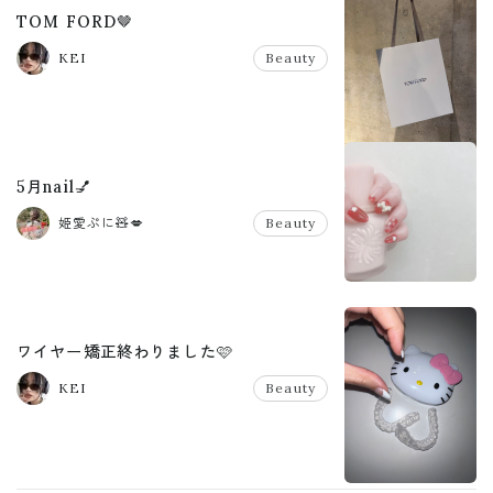
TOM FORD🤎
KEI
Beauty
5月nail💅
姫愛ぷに🧸💋
Beauty
ワイヤー矯正終わりました🩷
KEI
Beauty