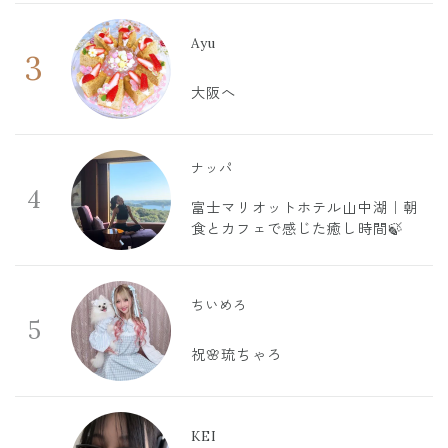
Ayu
3
大阪へ
ナッパ
4
富士マリオットホテル山中湖｜朝
食とカフェで感じた癒し時間🍃
ちいめろ
5
祝🌸琉ちゃろ
KEI