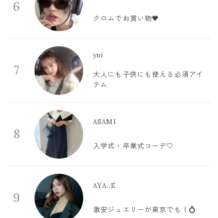
6
クロムでお買い物🖤
yui
7
大人にも子供にも使える必須アイ
テム
ASAMI
8
入学式・卒業式コーデ🤍
AYA..E
9
激安ジュエリーが東京でも！💍