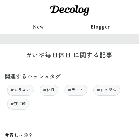
New
Blogger
#いや毎日休日 に関する記事
関連するハッシュタグ
#カラコン
#休日
#デート
#すっぴん
#夜ご飯
今宵わ〜🌝？