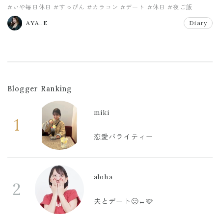
#いや毎日休日
#すっぴん
#カラコン
#デート
#休日
#夜ご飯
AYA..E
Diary
Blogger Ranking
miki
1
恋愛バライティー
aloha
2
夫とデート🙂‍↔️🩷