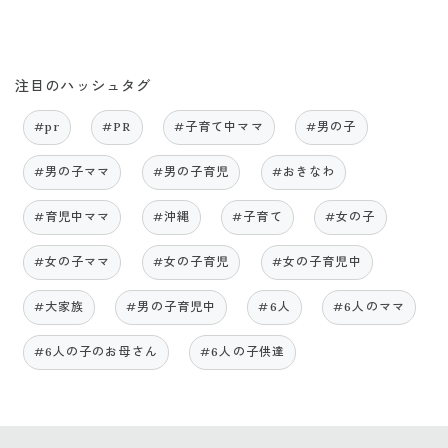
注目のハッシュタグ
#pr
#PR
#子育て中ママ
#男の子
#男の子ママ
#男の子育児
#おきなわ
#育児中ママ
#沖縄
#子育て
#女の子
#女の子ママ
#女の子育児
#女の子育児中
#大家族
#男の子育児中
#6人
#6人のママ
#6人の子のお母さん
#6人の子供達