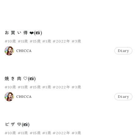
お 買 い 得 ❤️(📸)
#10歳
#11歳
#15歳
#1歳
#2022年
#3歳
CHICCA
Diary
焼 き 肉 🤍(📸)
#10歳
#11歳
#15歳
#1歳
#2022年
#3歳
CHICCA
Diary
ピ ザ 💚(📸)
#10歳
#11歳
#15歳
#1歳
#2022年
#3歳