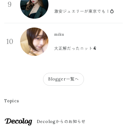
9
激安ジュエリーが東京でも！💍
miku
10
大正解だったニット🐏
Blogger一覧へ
Topics
Decologからのお知らせ