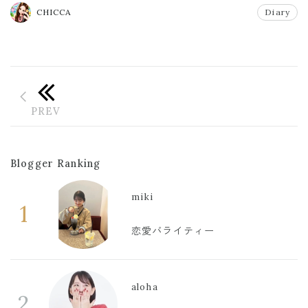
CHICCA
Diary
Blogger Ranking
miki
1
恋愛バライティー
aloha
2