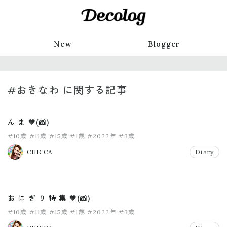
New
Blogger
#おきなわ に関する記事
ん ま 🧡(📸)
#10歳
#11歳
#15歳
#1歳
#2022年
#3歳
CHICCA
Diary
お に ぎ り 特 集 🧡(📸)
#10歳
#11歳
#15歳
#1歳
#2022年
#3歳