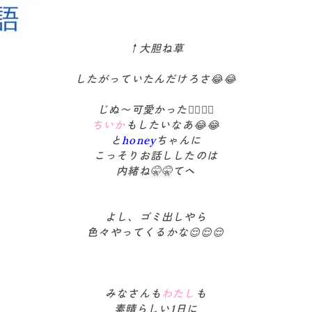
↑大胆ね草
したがっていたんだけろさ😂😂
じぬ〜可愛かった❤️‍🔥❤️‍🔥
ちいか
もしたいなあ😂😂
と
honey
ちゃんに
こっそりお話ししたのは
内緒ね🤫🤫てへ
よし、ゴミ出しやら
色々やってくるかな😌😌😌
みなさんも
わたし
も
素晴らしい1日に