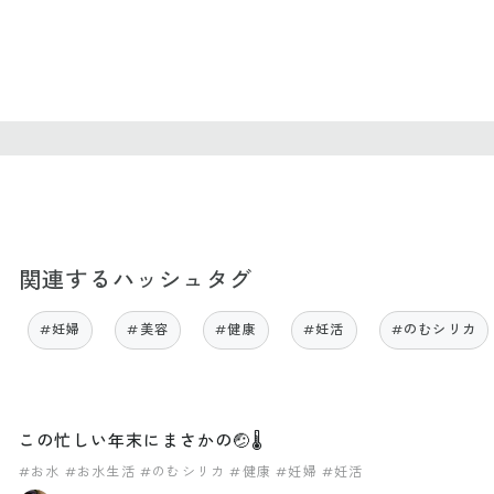
関連するハッシュタグ
#妊婦
#美容
#健康
#妊活
#のむシリカ
この忙しい年末にまさかの🤕🌡
#お水
#お水生活
#のむシリカ
#健康
#妊婦
#妊活