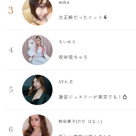
miku
3
大正解だったニット🐏
ちいめろ
4
祝🌸琉ちゃろ
AYA..E
5
激安ジュエリーが東京でも！💍
野田華子(のだ はなこ)
6