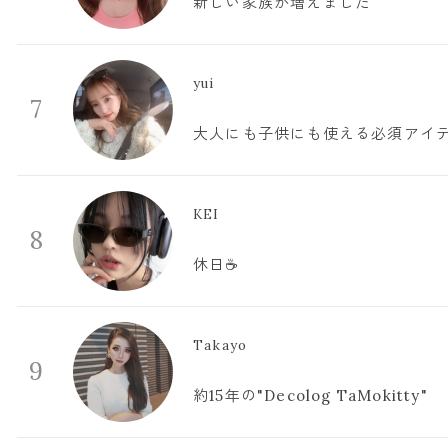
新しい家族が増えました
yui
7
大人にも子供にも使える必須アイ
KEI
8
休日☕️
Takayo
9
約15年の"Decolog TaMokitty"